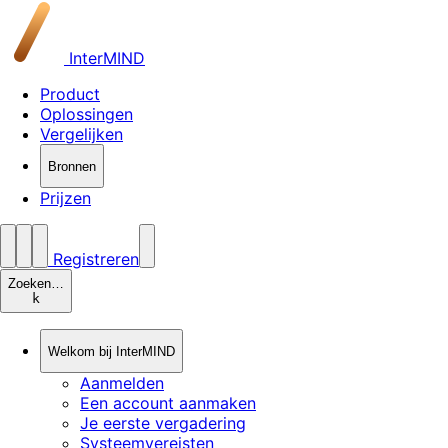
InterMIND
Product
Oplossingen
Vergelijken
Bronnen
Prijzen
Registreren
Zoeken…
k
Welkom bij InterMIND
Aanmelden
Een account aanmaken
Je eerste vergadering
Systeemvereisten