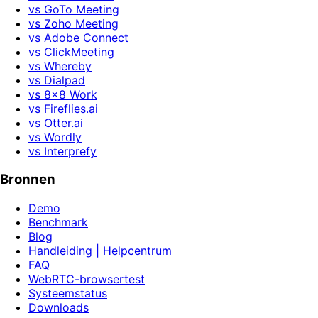
vs GoTo Meeting
vs Zoho Meeting
vs Adobe Connect
vs ClickMeeting
vs Whereby
vs Dialpad
vs 8x8 Work
vs Fireflies.ai
vs Otter.ai
vs Wordly
vs Interprefy
Bronnen
Demo
Benchmark
Blog
Handleiding | Helpcentrum
FAQ
WebRTC-browsertest
Systeemstatus
Downloads