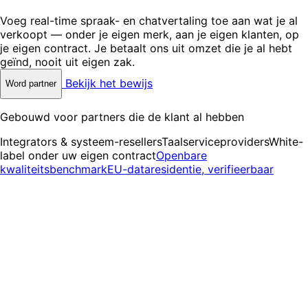
Voeg real-time spraak- en chatvertaling toe aan wat je al
verkoopt — onder je eigen merk, aan je eigen klanten, op
je eigen contract. Je betaalt ons uit omzet die je al hebt
geïnd, nooit uit eigen zak.
Bekijk het bewijs
Word partner
Gebouwd voor partners die de klant al hebben
Integrators & systeem-resellers
Taalserviceproviders
White-
label onder uw eigen contract
Openbare
kwaliteitsbenchmark
EU-dataresidentie, verifieerbaar
Waarom partner worden van
InterMIND
Een gefinancierde budgetregel die je klanten al hebben,
met het bewijs om deze te winnen.
Nul risico