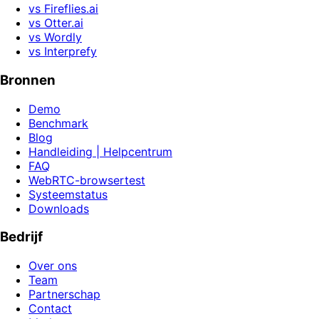
vs Fireflies.ai
vs Otter.ai
vs Wordly
vs Interprefy
Bronnen
Demo
Benchmark
Blog
Handleiding | Helpcentrum
FAQ
WebRTC-browsertest
Systeemstatus
Downloads
Bedrijf
Over ons
Team
Partnerschap
Contact