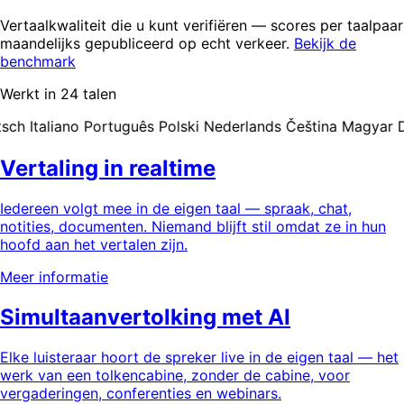
Vertaalkwaliteit die u kunt verifiëren — scores per taalpaar
maandelijks gepubliceerd op echt verkeer.
Bekijk de
benchmark
Werkt in 24 talen
ch
Italiano
Português
Polski
Nederlands
Čeština
Magyar
Da
Vertaling in realtime
Iedereen volgt mee in de eigen taal — spraak, chat,
notities, documenten. Niemand blijft stil omdat ze in hun
hoofd aan het vertalen zijn.
Meer informatie
Simultaanvertolking met AI
Elke luisteraar hoort de spreker live in de eigen taal — het
werk van een tolkencabine, zonder de cabine, voor
vergaderingen, conferenties en webinars.