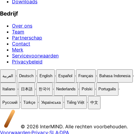
Downloads
Bedrijf
Over ons
Team
Partnerschap
Contact
Merk
Servicevoorwaarden
Privacybeleid
·
·
·
·
·
·
العربية
Deutsch
English
Español
Français
Bahasa Indonesia
·
·
·
·
·
·
Italiano
日本語
한국어
Nederlands
Polski
Português
·
·
·
·
Русский
Türkçe
Українська
Tiếng Việt
中文
© 2026 InterMIND. Alle rechten voorbehouden.
Voorwaarden
·
Privacy
·
SLA
·
DPA