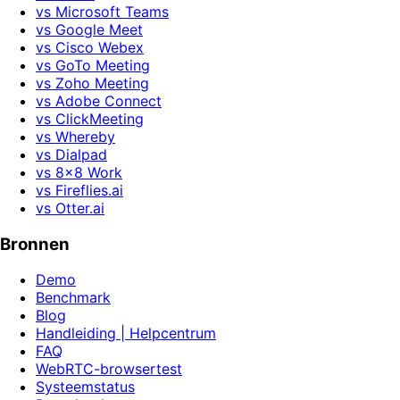
vs Microsoft Teams
vs Google Meet
vs Cisco Webex
vs GoTo Meeting
vs Zoho Meeting
vs Adobe Connect
vs ClickMeeting
vs Whereby
vs Dialpad
vs 8x8 Work
vs Fireflies.ai
vs Otter.ai
Bronnen
Demo
Benchmark
Blog
Handleiding | Helpcentrum
FAQ
WebRTC-browsertest
Systeemstatus