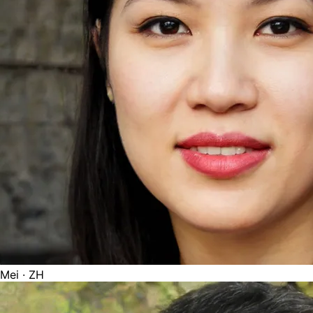
Mei
· ZH