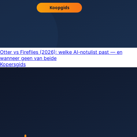
Otter vs Fireflies (2026): welke AI-notulist past — en
wanneer geen van beide
Kopersgids