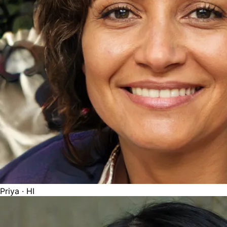
Priya
· HI