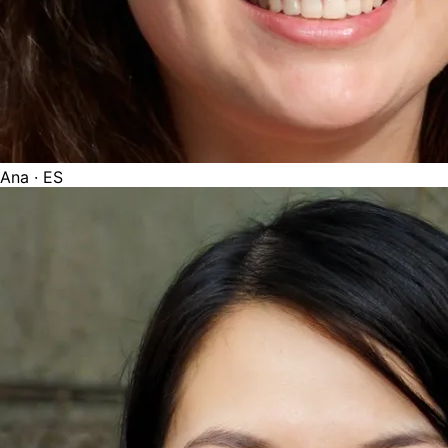
Ana
· ES