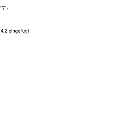
ます。
4.2 eingefügt.
in de vertaling — of in de week tusse
s, een klant die Japans spreekt en een tegenpartij die in 
en de honorariumpost van de tolk is de helft van het dealb
iteling, chat en clausule-notities in de taal van elke lezer