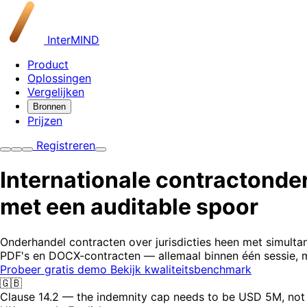
InterMIND
Product
Oplossingen
Vergelijken
Bronnen
Prijzen
Registreren
Internationale contractond
met een auditable spoor
Onderhandel contracten over jurisdicties heen met simulta
PDF's en DOCX-contracten — allemaal binnen één sessie, me
Probeer gratis demo
Bekijk kwaliteitsbenchmark
🇬🇧
Clause 14.2 — the indemnity cap needs to be USD 5M, not 