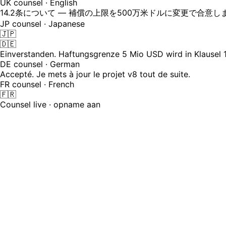
UK counsel · English
14.2条について — 補償の上限を500万米ドルに変更で合意し
JP counsel · Japanese
🇯🇵
🇩🇪
Einverstanden. Haftungsgrenze 5 Mio USD wird in Klausel 1
DE counsel · German
Accepté. Je mets à jour le projet v8 tout de suite.
FR counsel · French
🇫🇷
Counsel live · opname aan
Grensoverschrijdende deals sneuvelen 
Counsel op drie continenten, een concept-SPA in het Engel
gewijzigd, niemand weet zeker wiens versie de actuele is, 
24
Talen waarin raadslieden live kunnen onderhandelen — ondert
30