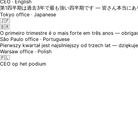
CEO · English
第1四半期は過去3年で最も強い四半期です — 皆さん本当に
Tokyo office · Japanese
🇯🇵
🇧🇷
O primeiro trimestre é o mais forte em três anos — obriga
São Paulo office · Portuguese
Pierwszy kwartał jest najsilniejszy od trzech lat — dziękuj
Warsaw office · Polish
🇵🇱
CEO op het podium
Town halls worden in het Engels uitgezo
Uw personeel zit in Tokio, Warschau, São Paulo en Bangalor
volgende dag een samenvattings-e-mail en dienen vragen in 
24
Talen waarin je town hall wordt uitgevoerd — elke regio hoo
⚠️