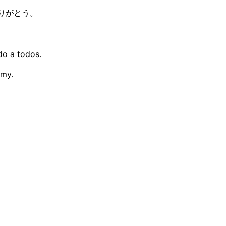
ありがとう。
do a todos.
emy.
nden. De helft van het bedrijf luistert
e. De leiding presenteert in het Engels. Teams kijken een 
die ze niet precies kunnen formuleren. Cultuur brokkelt af 
rt het leiderschap live, in de eigen taal