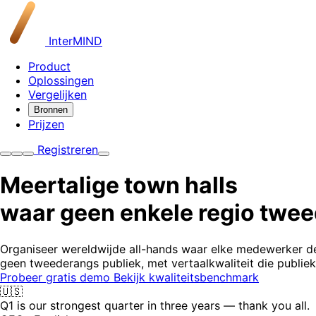
InterMIND
Product
Oplossingen
Vergelijken
Bronnen
Prijzen
Registreren
Meertalige town halls
waar geen enkele regio twee
Organiseer wereldwijde all-hands waar elke medewerker de le
geen tweederangs publiek, met vertaalkwaliteit die publiek
Probeer gratis demo
Bekijk kwaliteitsbenchmark
🇺🇸
Q1 is our strongest quarter in three years — thank you all.