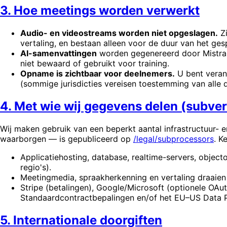
3. Hoe meetings worden verwerkt
Audio- en videostreams worden niet opgeslagen.
Zi
vertaling, en bestaan alleen voor de duur van het ge
AI-samenvattingen
worden gegenereerd door Mistral 
niet bewaard of gebruikt voor training.
Opname is zichtbaar voor deelnemers.
U bent veran
(sommige jurisdicties vereisen toestemming van alle 
4. Met wie wij gegevens delen (subve
Wij maken gebruik van een beperkt aantal infrastructuur- en
waarborgen — is gepubliceerd op
/legal/subprocessors
. K
Applicatiehosting, database, realtime-servers, object
regio's).
Meetingmedia, spraakherkenning en vertaling draaien 
Stripe (betalingen), Google/Microsoft (optionele OAu
Standaardcontractbepalingen en/of het EU–US Data 
5. Internationale doorgiften