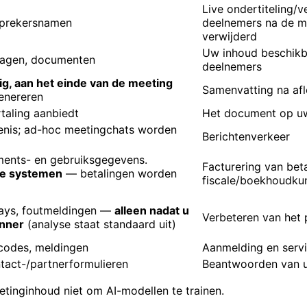
Live ondertiteling/v
sprekersnamen
deelnemers na de m
verwijderd
Uw inhoud beschikb
jlagen, documenten
deelnemers
g, aan het einde van de meeting
Samenvatting na afl
enereren
taling aanbiedt
Het document op uw
enis; ad-hoc meetingchats worden
Berichtenverkeer
ments- en gebruiksgegevens.
Facturering van bet
ze systemen
— betalingen worden
fiscale/boekhoudkun
lays, foutmeldingen —
alleen nadat u
Verbeteren van het 
anner
(analyse staat standaard uit)
codes, meldingen
Aanmelding en serv
ntact-/partnerformulieren
Beantwoorden van 
inginhoud niet om AI-modellen te trainen.