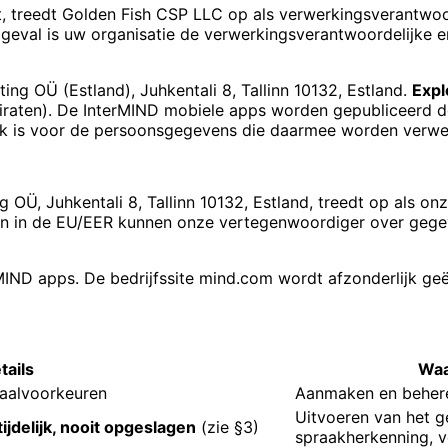
, treedt Golden Fish CSP LLC op als verwerkingsverantwoo
geval is uw organisatie de verwerkingsverantwoordelijke 
ng OÜ (Estland), Juhkentali 8, Tallinn 10132, Estland.
Expl
iraten). De InterMIND mobiele apps worden gepubliceerd 
ijk is voor de persoonsgegevens die daarmee worden verwe
 OÜ, Juhkentali 8, Tallinn 10132, Estland, treedt op als o
iten in de EU/EER kunnen onze vertegenwoordiger over ge
rMIND apps. De bedrijfssite mind.com wordt afzonderlijk geë
tails
Waa
taalvoorkeuren
Aanmaken en beher
Uitvoeren van het g
tijdelijk, nooit opgeslagen
(zie §3)
spraakherkenning, ve