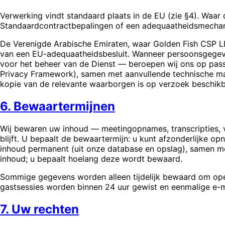
Verwerking vindt standaard plaats in de EU (zie §4). Waar 
Standaardcontractbepalingen of een adequaatheidsmecha
De Verenigde Arabische Emiraten, waar Golden Fish CSP LL
van een EU-adequaatheidsbesluit. Wanneer persoonsgegeve
voor het beheer van de Dienst — beroepen wij ons op pa
Privacy Framework), samen met aanvullende technische maat
kopie van de relevante waarborgen is op verzoek beschik
6. Bewaartermijnen
Wij bewaren uw inhoud — meetingopnames, transcripties, v
blijft. U bepaalt de bewaartermijn: u kunt afzonderlijke o
inhoud permanent (uit onze database en opslag), samen m
inhoud; u bepaalt hoelang deze wordt bewaard.
Sommige gegevens worden alleen tijdelijk bewaard om ope
gastsessies worden binnen 24 uur gewist en eenmalige e-m
7. Uw rechten