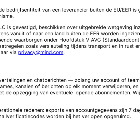
de bedrijfsentiteit van een leverancier buiten de EU/EER i
nisme.
C is gevestigd, beschikken over uitgebreide wetgeving in
ns vanuit of naar een land buiten de EER worden ingezie
ssende waarborgen onder Hoofdstuk V AVG (Standaardcontr
regelen zoals versleuteling tijdens transport en in rust 
baar via
privacy@mind.com
.
ertalingen en chatberichten — zolang uw account of team-
pnames, kanalen of berichten op elk moment verwijderen, en
et de opzegging van eventuele lopende abonnementen. Wij
rationele redenen: exports van accountgegevens zijn 7 d
ailverificatiecodes worden bij het verlopen opgeruimd.