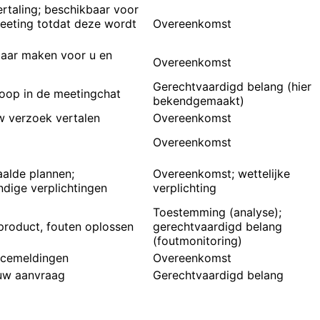
ertaling; beschikbaar voor
eeting totdat deze wordt
Overeenkomst
aar maken voor u en
Overeenkomst
Gerechtvaardigd belang (hier
oop in de meetingchat
bekendgemaakt)
 verzoek vertalen
Overeenkomst
Overeenkomst
aalde plannen;
Overeenkomst; wettelijke
dige verplichtingen
verplichting
Toestemming (analyse);
product, fouten oplossen
gerechtvaardigd belang
(foutmonitoring)
icemeldingen
Overeenkomst
uw aanvraag
Gerechtvaardigd belang