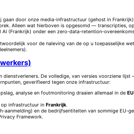
j gaan door onze media-infrastructuur (gehost in Frankrijk
sprek. Alleen wat hierboven is opgesomd — transcripties, o
AI (Frankrijk) onder een zero-data-retention-overeenkomst
twoordelijk voor de naleving van de op u toepasselijke we
deelnemers).
rwerkers)
 dienstverleners. De volledige, van versies voorziene lijst
ernpunten, geverifieerd tegen onze infrastructuur:
opslag, analyse en foutmonitoring draaien allemaal in de
EU
op infrastructuur in
Frankrijk
.
th-aanmelding) en de bedrijfsentiteiten van sommige EU-ge
Privacy Framework.