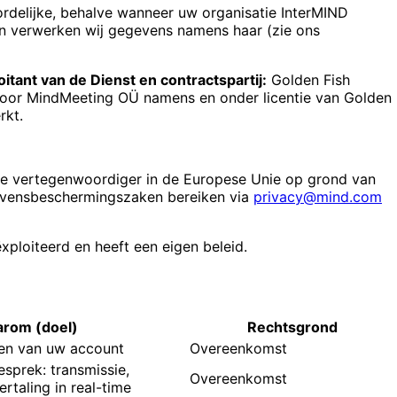
rdelijke, behalve wanneer uw organisatie InterMIND
en verwerken wij gegevens namens haar (zie ons
oitant van de Dienst en contractspartij:
Golden Fish
door MindMeeting OÜ namens en onder licentie van Golden
rkt.
nze vertegenwoordiger in de Europese Unie op grond van
gevensbeschermingszaken bereiken via
privacy@mind.com
xploiteerd en heeft een eigen beleid.
rom (doel)
Rechtsgrond
en van uw account
Overeenkomst
esprek: transmissie,
Overeenkomst
rtaling in real-time