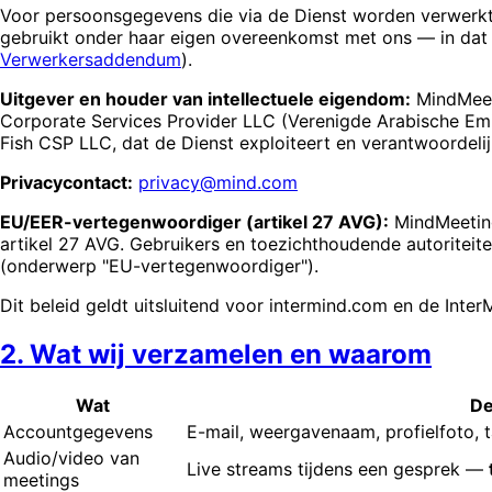
Voor persoonsgegevens die via de Dienst worden verwerkt
gebruikt onder haar eigen overeenkomst met ons — in dat 
Verwerkersaddendum
).
Uitgever en houder van intellectuele eigendom:
MindMeeti
Corporate Services Provider LLC (Verenigde Arabische Em
Fish CSP LLC, dat de Dienst exploiteert en verantwoordel
Privacycontact:
privacy@mind.com
EU/EER-vertegenwoordiger (artikel 27 AVG):
MindMeeting
artikel 27 AVG. Gebruikers en toezichthoudende autorite
(onderwerp "EU-vertegenwoordiger").
Dit beleid geldt uitsluitend voor intermind.com en de Inte
2. Wat wij verzamelen en waarom
Wat
De
Accountgegevens
E-mail, weergavenaam, profielfoto, 
Audio/video van
Live streams tijdens een gesprek —
meetings