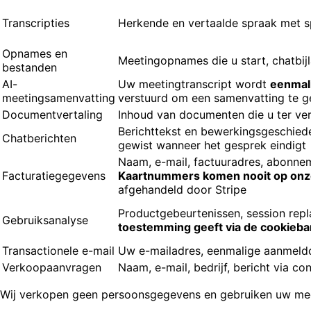
Transcripties
Herkende en vertaalde spraak met 
Opnames en
Meetingopnames die u start, chatbi
bestanden
AI-
Uw meetingtranscript wordt
eenmali
meetingsamenvatting
verstuurd om een samenvatting te g
Documentvertaling
Inhoud van documenten die u ter ver
Berichttekst en bewerkingsgeschied
Chatberichten
gewist wanneer het gesprek eindigt
Naam, e-mail, factuuradres, abonne
Facturatiegegevens
Kaartnummers komen nooit op on
afgehandeld door Stripe
Productgebeurtenissen, session rep
Gebruiksanalyse
toestemming geeft via de cookieb
Transactionele e-mail
Uw e-mailadres, eenmalige aanmeld
Verkoopaanvragen
Naam, e-mail, bedrijf, bericht via co
Wij verkopen geen persoonsgegevens en gebruiken uw meet