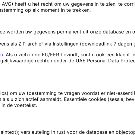
e AVG) heeft u het recht om uw gegevens in te zien, te cor
estemming op elk moment in te trekken.
rmee worden uw gegevens permanent uit onze database en o
s als ZIP-archief via Instellingen (downloadlink 7 dagen g
om
. Als u zich in de EU/EER bevindt, kunt u ook een klacht i
u gelijkwaardige rechten onder de UAE Personal Data Protec
cs) om uw toestemming te vragen voordat er niet-essentië
 als u zich actief aanmeldt. Essentiële cookies (sessie, b
 in de voettekst.
aintext); versleuteling in rust voor de database en object