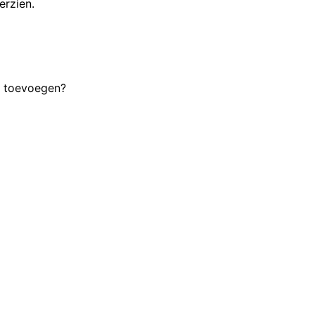
erzien.
l toevoegen?
ing
ract, beleid of specificatie een bottleneck. Deelnemers ke
rden voorbereid, beoordeeld en bediscussieerd in e-mailke
e eigen taal