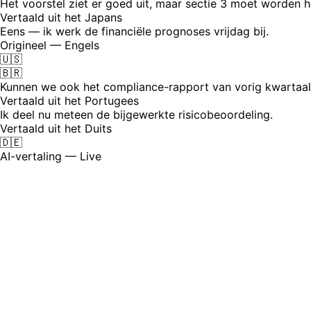
Het voorstel ziet er goed uit, maar sectie 3 moet worden h
Vertaald uit het Japans
Eens — ik werk de financiële prognoses vrijdag bij.
Origineel — Engels
🇺🇸
🇧🇷
Kunnen we ook het compliance-rapport van vorig kwartaa
Vertaald uit het Portugees
Ik deel nu meteen de bijgewerkte risicobeoordeling.
Vertaald uit het Duits
🇩🇪
AI-vertaling — Live
Het probleem van documentgoedkeur
Als je team meerdere landen en talen omvat, wordt elk cont
reviewcyclus duurt voort terwijl vertalingen handmatig wo
24
gesproken talen in één review-call — elke reviewer hoort d