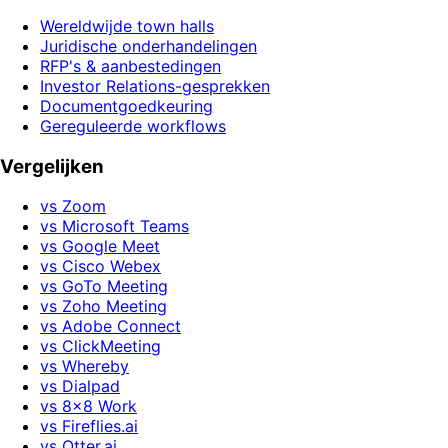
Wereldwijde town halls
Juridische onderhandelingen
RFP's & aanbestedingen
Investor Relations-gesprekken
Documentgoedkeuring
Gereguleerde workflows
Vergelijken
vs Zoom
vs Microsoft Teams
vs Google Meet
vs Cisco Webex
vs GoTo Meeting
vs Zoho Meeting
vs Adobe Connect
vs ClickMeeting
vs Whereby
vs Dialpad
vs 8x8 Work
vs Fireflies.ai
vs Otter.ai