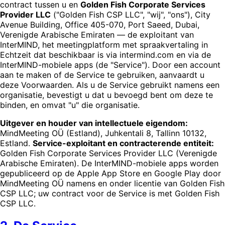
contract tussen u en
Golden Fish Corporate Services
Provider LLC
("Golden Fish CSP LLC", "wij", "ons"), City
Avenue Building, Office 405-070, Port Saeed, Dubai,
Verenigde Arabische Emiraten — de exploitant van
InterMIND, het meetingplatform met spraakvertaling in
Echtzeit dat beschikbaar is via intermind.com en via de
InterMIND-mobiele apps (de "Service"). Door een account
aan te maken of de Service te gebruiken, aanvaardt u
deze Voorwaarden. Als u de Service gebruikt namens een
organisatie, bevestigt u dat u bevoegd bent om deze te
binden, en omvat "u" die organisatie.
Uitgever en houder van intellectuele eigendom:
MindMeeting OÜ (Estland), Juhkentali 8, Tallinn 10132,
Estland.
Service-exploitant en contracterende entiteit:
Golden Fish Corporate Services Provider LLC (Verenigde
Arabische Emiraten). De InterMIND-mobiele apps worden
gepubliceerd op de Apple App Store en Google Play door
MindMeeting OÜ namens en onder licentie van Golden Fish
CSP LLC; uw contract voor de Service is met Golden Fish
CSP LLC.