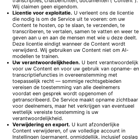
transcripties, chatberichten, documenten ("Content").
Wij claimen geen eigendom.
Licentie voor exploitatie.
U verleent ons de licentie
die nodig is om de Service uit te voeren: om uw
Content te hosten, op te slaan, te verzenden, te
transcriberen, te vertalen, samen te vatten en weer te
geven aan u en aan de mensen met wie u deze deelt.
Deze licentie eindigt wanneer de Content wordt
verwijderd. Wij gebruiken uw Content niet om AI-
modellen te trainen.
Uw verantwoordelijkheden.
U bent verantwoordelijk
voor uw Content en voor uw gebruik van opname- en
transcriptiefuncties in overeenstemming met
toepasselijk recht — sommige rechtsgebieden
vereisen de toestemming van alle deelnemers
voordat een gesprek wordt opgenomen of
getranscribeerd. De Service maakt opname zichtbaar
voor deelnemers, maar het verkrijgen van eventueel
wettelijk vereiste toestemming is uw
verantwoordelijkheid.
Verwijdering en export.
U kunt afzonderlijke
Content verwijderen, of uw volledige account in
Instellingen (permanent, onmiddellijk, inclusief opslag