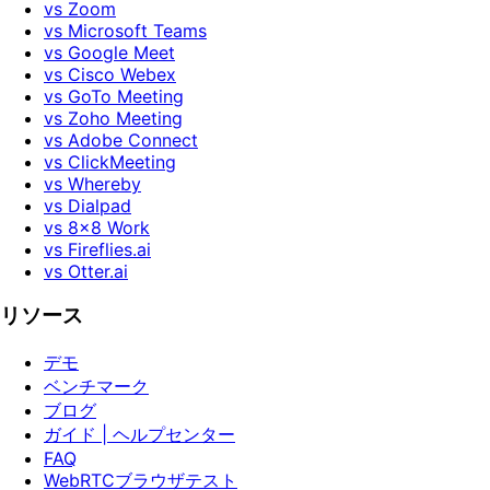
vs Zoom
vs Microsoft Teams
vs Google Meet
vs Cisco Webex
vs GoTo Meeting
vs Zoho Meeting
vs Adobe Connect
vs ClickMeeting
vs Whereby
vs Dialpad
vs 8x8 Work
vs Fireflies.ai
vs Otter.ai
リソース
デモ
ベンチマーク
ブログ
ガイド | ヘルプセンター
FAQ
WebRTCブラウザテスト