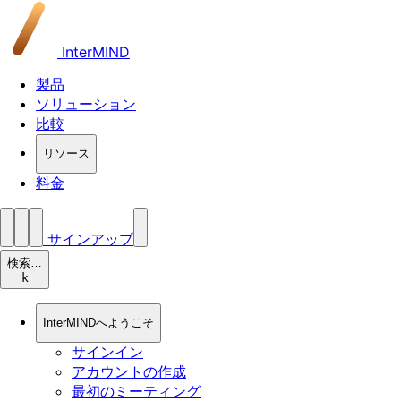
InterMIND
製品
ソリューション
比較
リソース
料金
サインアップ
検索…
k
InterMINDへようこそ
サインイン
アカウントの作成
最初のミーティング