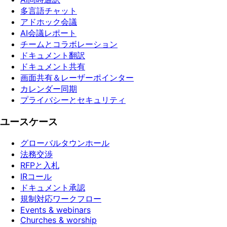
多言語チャット
アドホック会議
AI会議レポート
チームとコラボレーション
ドキュメント翻訳
ドキュメント共有
画面共有＆レーザーポインター
カレンダー同期
プライバシーとセキュリティ
ユースケース
グローバルタウンホール
法務交渉
RFPと入札
IRコール
ドキュメント承認
規制対応ワークフロー
Events & webinars
Churches & worship