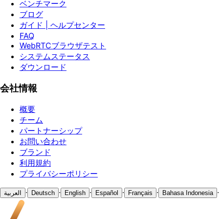
ベンチマーク
ブログ
ガイド | ヘルプセンター
FAQ
WebRTCブラウザテスト
システムステータス
ダウンロード
会社情報
概要
チーム
パートナーシップ
お問い合わせ
ブランド
利用規約
プライバシーポリシー
·
·
·
·
·
·
العربية
Deutsch
English
Español
Français
Bahasa Indonesia