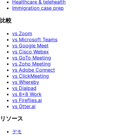
Healthcare & telehealth
Immigration case prep
比較
vs Zoom
vs Microsoft Teams
vs Google Meet
vs Cisco Webex
vs GoTo Meeting
vs Zoho Meeting
vs Adobe Connect
vs ClickMeeting
vs Whereby
vs Dialpad
vs 8x8 Work
vs Fireflies.ai
vs Otter.ai
リソース
デモ