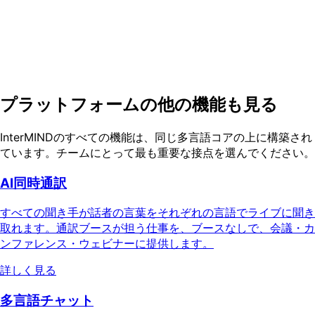
い。
5分間、ブラウザのみ — 音声、チャット、ノート、そして翻
訳済みPDFを同じセッションで。
無料デモを試す
無料で始める
プラットフォームの他の機能も見る
InterMINDのすべての機能は、同じ多言語コアの上に構築され
ています。チームにとって最も重要な接点を選んでください。
AI同時通訳
すべての聞き手が話者の言葉をそれぞれの言語でライブに聞き
取れます。通訳ブースが担う仕事を、ブースなしで、会議・カ
ンファレンス・ウェビナーに提供します。
詳しく見る
多言語チャット