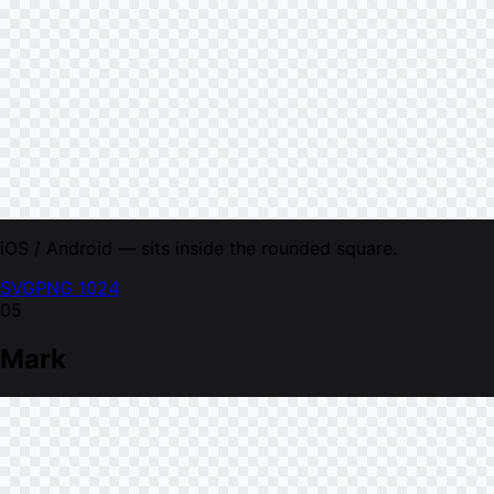
iOS / Android — sits inside the rounded square.
SVG
PNG 1024
05
Mark