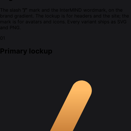
The slash
“/”
mark and the InterMIND wordmark, on the
brand gradient. The lockup is for headers and the site; the
mark is for avatars and icons. Every variant ships as SVG
and PNG.
01
Primary lockup