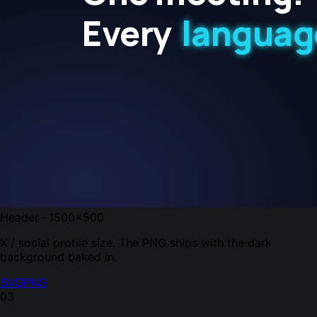
Header · 1500×500
X / social profile size. The PNG ships with the dark
background baked in.
SVG
PNG
03