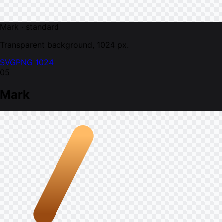
Mark · standard
Transparent background, 1024 px.
SVG
PNG 1024
05
Mark