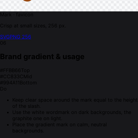
Mark · favicon
Crisp at small sizes, 256 px.
SVG
PNG 256
06
Brand gradient & usage
#FFBB66
Top
#CC833C
Mid
#994A11
Bottom
Do
Keep clear space around the mark equal to the height
of the slash.
Use the white wordmark on dark backgrounds, the
graphite one on light.
Place the gradient mark on calm, neutral
backgrounds.