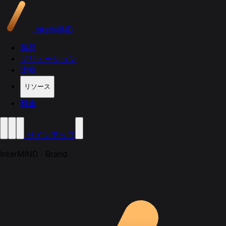
InterMIND
製品
ソリューション
比較
リソース
料金
サインアップ
InterMIND · Brand