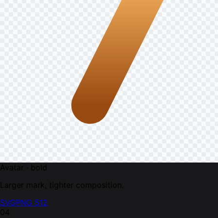
Avatar · bold
Larger mark, tighter composition.
SVG
PNG 512
04