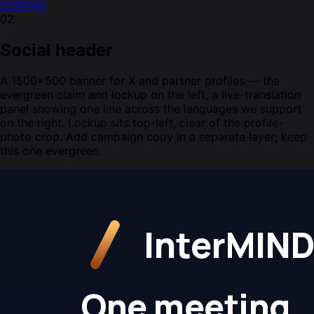
SVG
PNG
02
Social header
A 1500×500 banner for X and partner profiles — the
evergreen claim and lockup on the left, a live-translation
panel showing one line across the languages we support
on the right. Lockup sits top-left, clear of the profile-
photo crop. Add campaign copy in a separate layer; keep
this one evergreen.