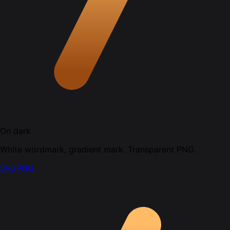
On dark
White wordmark, gradient mark. Transparent PNG.
SVG
PNG