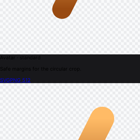
Avatar · standard
Safe margins for the circular crop.
SVG
PNG 512