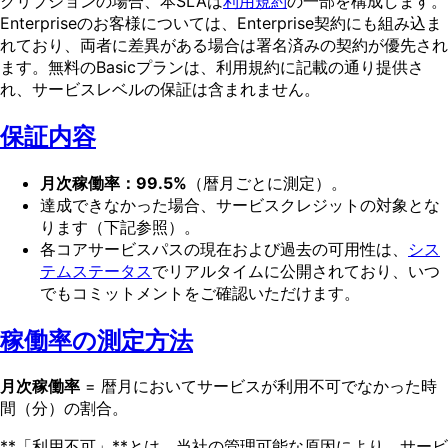
クリプションの場合、本SLAは
利用規約
の一部を構成します。
Enterpriseのお客様については、Enterprise契約にも組み込ま
れており、両者に差異がある場合は署名済みの契約が優先され
ます。無料のBasicプランは、利用規約に記載の通り提供さ
れ、サービスレベルの保証は含まれません。
保証内容
月次稼働率：99.5%
（暦月ごとに測定）。
達成できなかった場合、サービスクレジットの対象とな
ります（下記参照）。
各コアサービスパスの現在および過去の可用性は、
シス
テムステータス
でリアルタイムに公開されており、いつ
でもコミットメントをご確認いただけます。
稼働率の測定方法
月次稼働率
= 暦月においてサービスが利用不可でなかった時
間（分）の割合。
**「利用不可」**とは、当社の管理可能な原因により、サービ