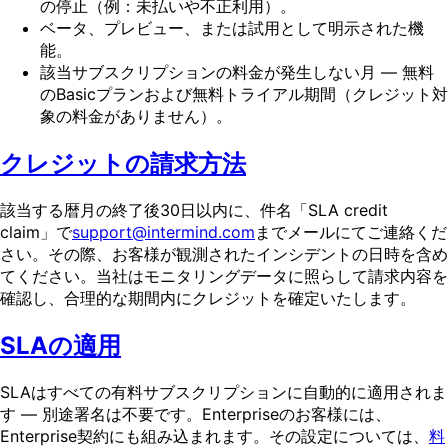
の停止（例：未払いや不正利用）。
ベータ、プレビュー、または試用として明示された機
能。
該当サブスクリプションの料金が発生しない月 — 無料
のBasicプランおよび無料トライアル期間（クレジット対
象の料金がありません）。
クレジットの請求方法
該当する暦月の終了後30日以内に、件名「SLA credit
claim」で
support@intermind.com
までメールにてご連絡くだ
さい。その際、お客様が観測されたインシデントの日時を含め
てください。当社はモニタリングデータに照らして請求内容を
確認し、合理的な期間内にクレジットを確定いたします。
SLAの適用
SLAはすべての有料サブスクリプションに自動的に適用されま
す — 別途署名は不要です。Enterpriseのお客様には、
Enterprise契約にも組み込まれます。その設定については、
料