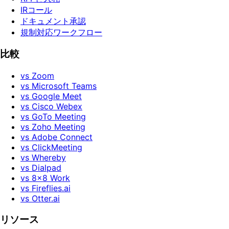
IRコール
ドキュメント承認
規制対応ワークフロー
比較
vs Zoom
vs Microsoft Teams
vs Google Meet
vs Cisco Webex
vs GoTo Meeting
vs Zoho Meeting
vs Adobe Connect
vs ClickMeeting
vs Whereby
vs Dialpad
vs 8x8 Work
vs Fireflies.ai
vs Otter.ai
リソース