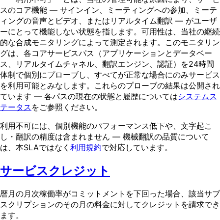
スのコア機能 — サインイン、ミーティングへの参加、ミーテ
ィングの音声とビデオ、またはリアルタイム翻訳 — がユーザ
ーにとって機能しない状態を指します。可用性は、当社の継続
的な合成モニタリングによって測定されます。このモニタリン
グは、各コアサービスパス（アプリケーションとデータベー
ス、リアルタイムチャネル、翻訳エンジン、認証）を24時間
体制で個別にプローブし、すべてが正常な場合にのみサービス
を利用可能とみなします。これらのプローブの結果は公開され
ています — 各パスの現在の状態と履歴については
システムス
テータス
をご参照ください。
利用不可には、個別機能のパフォーマンス低下や、文字起こ
し・翻訳の精度は含まれません — 機械翻訳の品質について
は、本SLAではなく
利用規約
で対応しています。
サービスクレジット
暦月の月次稼働率がコミットメントを下回った場合、該当サブ
スクリプションのその月の料金に対してクレジットを請求でき
ます。