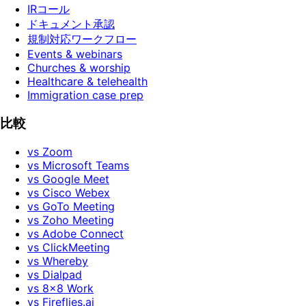
IRコール
ドキュメント承認
規制対応ワークフロー
Events & webinars
Churches & worship
Healthcare & telehealth
Immigration case prep
比較
vs Zoom
vs Microsoft Teams
vs Google Meet
vs Cisco Webex
vs GoTo Meeting
vs Zoho Meeting
vs Adobe Connect
vs ClickMeeting
vs Whereby
vs Dialpad
vs 8x8 Work
vs Fireflies.ai