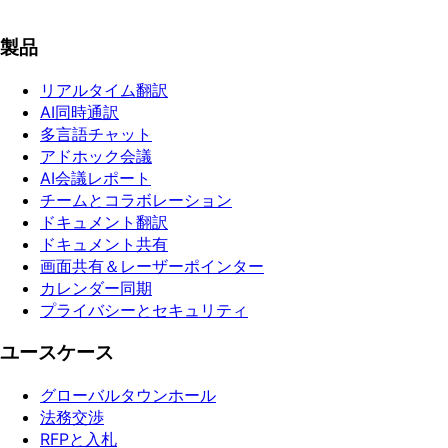
無料デモを試す
無料で始める
製品
リアルタイム翻訳
AI同時通訳
多言語チャット
アドホック会議
AI会議レポート
チームとコラボレーション
ドキュメント翻訳
ドキュメント共有
画面共有＆レーザーポインター
カレンダー同期
プライバシーとセキュリティ
ユースケース
グローバルタウンホール
法務交渉
RFPと入札