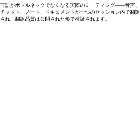
言語がボトルネックでなくなる実際のミーティング——音声、
チャット、ノート、ドキュメントが一つのセッション内で翻訳
され、翻訳品質は公開された形で検証されます。
多言語のグローバルタウンホール
全社会議やリーダーシップ放送で、すべての従業員地域が
CEOの話を自分の言語でライブで聞けます。
詳しく見る
国際法務交渉
翻訳された音声、差分付きの条項単位のノート、オンデマンド
の契約書翻訳による国境を越えた契約。
詳しく見る
国際RFP・入札