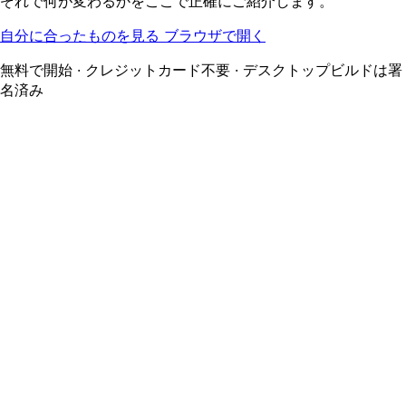
ぞれで何が変わるかをここで正確にご紹介します。
自分に合ったものを見る
ブラウザで開く
無料で開始 · クレジットカード不要 · デスクトップビルドは署
名済み
どこで何が動くか
すべてのプラットフォームで同じ実時間翻訳エンジンが動作し
ます — InterMIND ミーティングにおける音声とチャットの完
全翻訳はどこでも同じです。アプリは、ウィンドウから離れた
ときにブラウザタブではできないことを追加で提供します。
Web
任意のブラウザ · インストール不要
デスクトップ
macOS · Windows
モバイル
Android · 早期アクセス
InterMIND ミーティング中