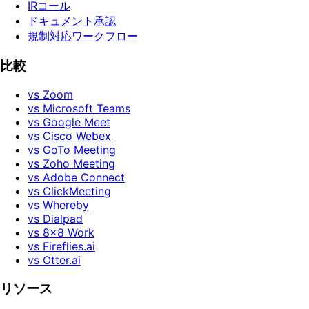
IRコール
ドキュメント承認
規制対応ワークフロー
比較
vs Zoom
vs Microsoft Teams
vs Google Meet
vs Cisco Webex
vs GoTo Meeting
vs Zoho Meeting
vs Adobe Connect
vs ClickMeeting
vs Whereby
vs Dialpad
vs 8x8 Work
vs Fireflies.ai
vs Otter.ai
リソース