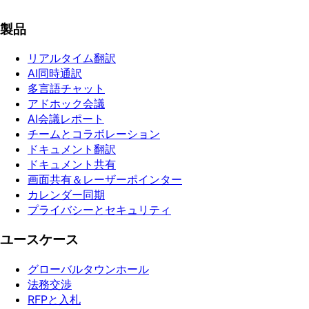
Google Play で手に入れよう
製品
リアルタイム翻訳
AI同時通訳
多言語チャット
アドホック会議
AI会議レポート
チームとコラボレーション
ドキュメント翻訳
ドキュメント共有
画面共有＆レーザーポインター
カレンダー同期
プライバシーとセキュリティ
ユースケース
グローバルタウンホール
法務交渉
RFPと入札