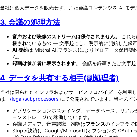
当社は個人データを販売せず、また会議コンテンツを AI モ
3. 会議の処理方法
音声および映像のストリームは保存されません。
これら
載されているもの — 文字起こし、明示的に開始した録画
AI 要約
は Mistral AI(フランス)によりゼロデー
ん。
録画は参加者に表示されます。
会話を録画または文字起
4. データを共有する相手(副処理者)
当社は限られたインフラおよびサービスプロバイダーを利用し
は、
/legal/subprocessors
にて公開されています。当社のイン
アプリケーションホスティング、データベース、リアル
ョンストレージ)で稼働しています。
会議メディア、音声認識、翻訳は
フランス
のインフラで
Stripe(決済)、Google/Microsoft(オプショ