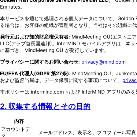
Emirates。
本サービスを通じて処理される個人データについて、Golden Fi
る場合は、お客様の組織が管理者となり、当社はその組織に代
発行元および知的財産権保有者:
MindMeeting OÜ(エストニア)、Ju
LLC(アラブ首長国連邦)。InterMIND モバイルアプリは、
に基づき、MindMeeting OÜ が発行しています。
プライバシーに関するお問い合わせ:
privacy@mind.com
EU/EEA 代理人(GDPR 第27条):
MindMeeting OÜ、Juhk
および監督当局は、データ保護に関する事項について、
priva
本ポリシーは intermind.com および InterMIND
2. 収集する情報とその目的
内容
アカウントデー
メールアドレス、表示名、プロフィール写真
タ