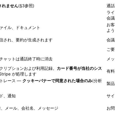
されません
(§3参照)
通話
ライ
会議
お客
ァイル、ドキュメント
よう
信され、要約が生成されます
会議
ご要
チャットは通話終了時に消去
メッ
クリプションおよび利用記録。
カード番号が当社のシス
有料
tripe が処理します
トレース —
クッキーバナーで同意された場合のみ
(分析
製品
ド、通知
サイ
前、メール、会社名、メッセージ
お問