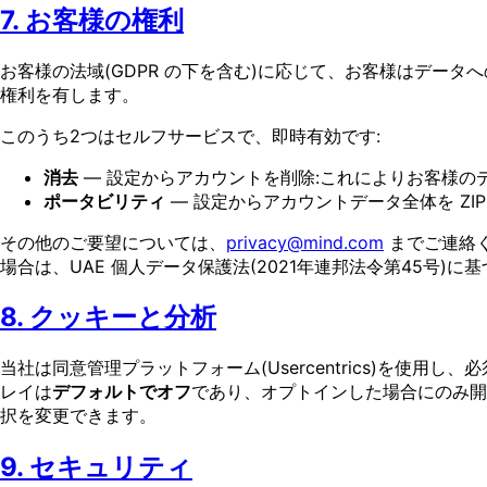
7. お客様の権利
お客様の法域(GDPR の下を含む)に応じて、お客様はデー
権利を有します。
このうち2つはセルフサービスで、即時有効です:
消去
— 設定からアカウントを削除:これによりお客様
ポータビリティ
— 設定からアカウントデータ全体を ZI
その他のご要望については、
privacy@mind.com
までご連絡く
場合は、UAE 個人データ保護法(2021年連邦法令第45号
8. クッキーと分析
当社は同意管理プラットフォーム(Usercentrics)を使用
レイは
デフォルトでオフ
であり、オプトインした場合にのみ開
択を変更できます。
9. セキュリティ