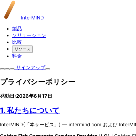
InterMIND
製品
ソリューション
比較
リソース
料金
サインアップ
プライバシーポリシー
発効日:2026年6月17日
1. 私たちについて
InterMIND(「本サービス」) — intermind.com 
Golden Fish Corporate Services Provider LLC
(「Golden F