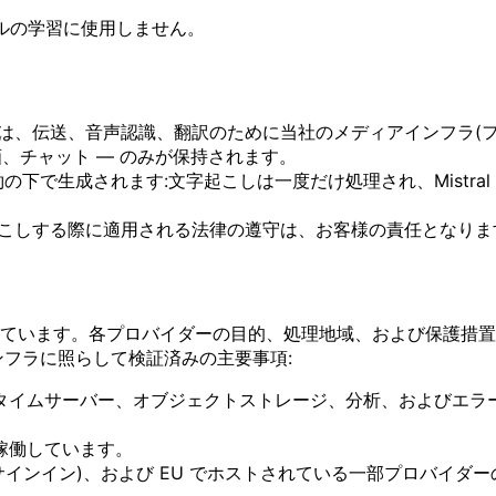
デルの学習に使用しません。
は、伝送、音声認識、翻訳のために当社のメディアインフラ(フ
、チャット — のみが保持されます。
タ保持契約の下で生成されます:文字起こしは一度だけ処理され、Mis
こしする際に適用される法律の遵守は、お客様の責任となります
ています。各プロバイダーの目的、処理地域、および保護措置
フラに照らして検証済みの主要事項:
タイムサーバー、オブジェクトストレージ、分析、およびエラ
稼働しています。
ンの OAuth サインイン)、および EU でホストされている一部プ