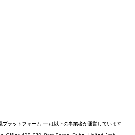
を備えた会議プラットフォーム — は以下の事業者が運営しています:
ice 405-070, Port Saeed, Dubai, United Arab