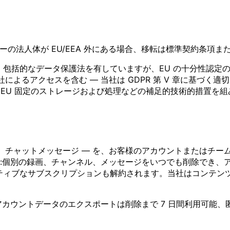
イダーの法人体が EU/EEA 外にある場合、移転は標準契約条
長国連邦は、包括的なデータ保護法を有していますが、EU の十分性
よるアクセスを含む — 当社は GDPR 第 V 章に基づく適
存時の暗号化、EU 固定のストレージおよび処理などの補足的技術的
訳、チャットメッセージ — を、お客様のアカウントまたはチ
:個別の録画、チャンネル、メッセージをいつでも削除でき、
ティブなサブスクリプションも解約されます。当社はコンテン
カウントデータのエクスポートは削除まで 7 日間利用可能、匿