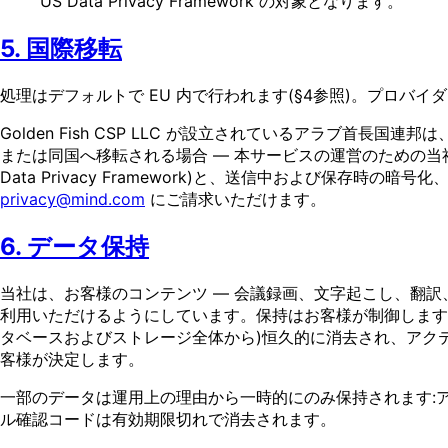
US Data Privacy Framework の対象となります。
5. 国際移転
処理はデフォルトで EU 内で行われます(§4参照)。プロバ
Golden Fish CSP LLC が設立されているアラブ首
または同国へ移転される場合 — 本サービスの運営のための当社に
Data Privacy Framework)と、送信中および保
privacy@mind.com
にご請求いただけます。
6. データ保持
当社は、お客様のコンテンツ — 会議録画、文字起こし、翻
利用いただけるようにしています。保持はお客様が制御します
タベースおよびストレージ全体から)恒久的に消去され、アク
客様が決定します。
一部のデータは運用上の理由から一時的にのみ保持されます:ア
ル確認コードは有効期限切れで消去されます。