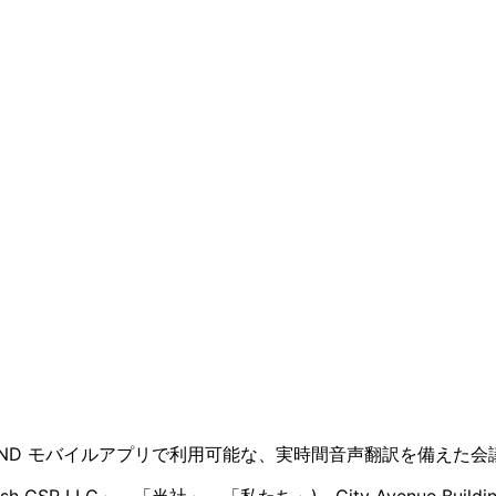
および InterMIND モバイルアプリで利用可能な、実時間音声翻訳
ish CSP LLC」、「当社」、「私たち」)、City Avenue Building, Off