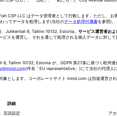
sh CSP LLC はデータ管理者として行動します。ただし、お客
わってデータを処理します(当社の
データ処理付属書
を参照)。
hkentali 8, Tallinn 10132, Estonia。
サービス運営者およ
本サービスを運営し、それを通じて処理される個人データに対して責任を負
entali 8, Tallinn 10132, Estonia が、GDPR 第
cy@mind.com
(件名「EU representative」)にて当社の
 アプリのみを対象とします。コーポレートサイト mind.com は別
詳細
、言語設定
アカ