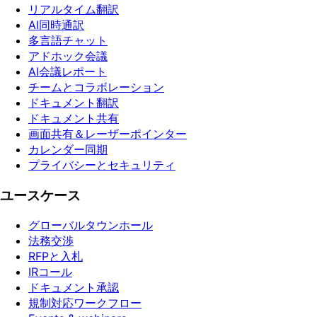
リアルタイム翻訳
AI同時通訳
多言語チャット
アドホック会議
AI会議レポート
チームとコラボレーション
ドキュメント翻訳
ドキュメント共有
画面共有＆レーザーポインター
カレンダー同期
プライバシーとセキュリティ
ユースケース
グローバルタウンホール
法務交渉
RFPと入札
IRコール
ドキュメント承認
規制対応ワークフロー