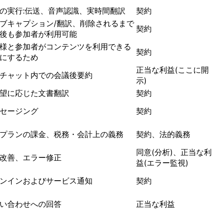
の実行:伝送、音声認識、実時間翻訳
契約
ブキャプション/翻訳、削除されるまで
契約
後も参加者が利用可能
様と参加者がコンテンツを利用できる
契約
にするため
正当な利益(ここに開
チャット内での会議後要約
示)
望に応じた文書翻訳
契約
セージング
契約
プランの課金、税務・会計上の義務
契約、法的義務
同意(分析)、正当な利
改善、エラー修正
益(エラー監視)
ンインおよびサービス通知
契約
い合わせへの回答
正当な利益