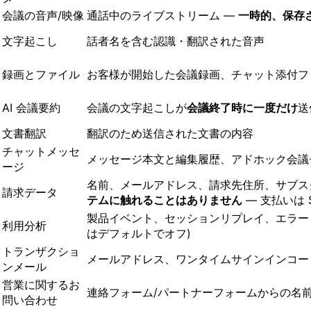
会議の音声/映像
通話中のライブストリーム —
一時的、保存
文字起こし
話者名を含む認識・翻訳された音声
録画とファイル
お客様が開始した会議録画、チャット添付フ
AI 会議要約
会議の文字起こしが
会議終了時に一度だけ
送
文書翻訳
翻訳のため送信された文書の内容
チャットメッセ
メッセージ本文と編集履歴、アドホック会議
ージ
名前、メールアドレス、請求先住所、サブス
請求データ
テムに触れることはありません
— 支払いは S
製品イベント、セッションリプレイ、エラー
利用分析
はデフォルトでオフ)
トランザクショ
メールアドレス、ワンタイムサインインコー
ンメール
営業に関するお
連絡フォーム/パートナーフォームからの名
問い合わせ