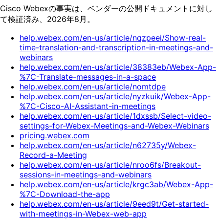
Cisco Webexの事実は、ベンダーの公開ドキュメントに対し
て検証済み、2026年8月。
help.webex.com/en-us/article/nqzpeei/Show-real-
time-translation-and-transcription-in-meetings-and-
webinars
help.webex.com/en-us/article/38383eb/Webex-App-
%7C-Translate-messages-in-a-space
help.webex.com/en-us/article/nomtdpe
help.webex.com/en-us/article/nyzkuik/Webex-App-
%7C-Cisco-AI-Assistant-in-meetings
help.webex.com/en-us/article/1dxssb/Select-video-
settings-for-Webex-Meetings-and-Webex-Webinars
pricing.webex.com
help.webex.com/en-us/article/n62735y/Webex-
Record-a-Meeting
help.webex.com/en-us/article/nroo6fs/Breakout-
sessions-in-meetings-and-webinars
help.webex.com/en-us/article/krgc3ab/Webex-App-
%7C-Download-the-app
help.webex.com/en-us/article/9eed9t/Get-started-
with-meetings-in-Webex-web-app