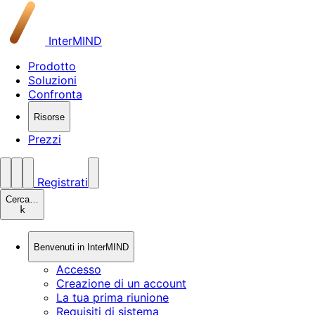
InterMIND
Prodotto
Soluzioni
Confronta
Risorse
Prezzi
Registrati
Cerca…
k
Benvenuti in InterMIND
Accesso
Creazione di un account
La tua prima riunione
Requisiti di sistema