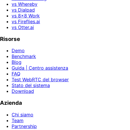
vs Whereby
vs Dialpad
vs 8x8 Work
vs Fireflies.ai
vs Otter.ai
Risorse
Demo
Benchmark
Blog
Guida | Centro assistenza
FAQ
Test WebRTC del browser
Stato del sistema
Download
Azienda
Chi siamo
Team
Partnership