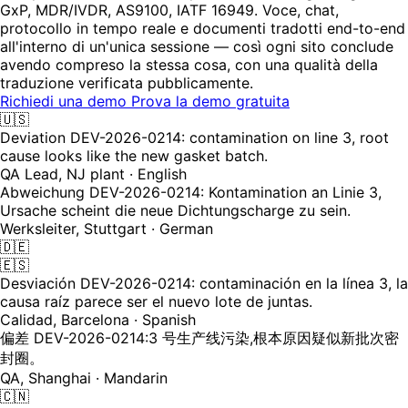
GxP, MDR/IVDR, AS9100, IATF 16949. Voce, chat,
protocollo in tempo reale e documenti tradotti end-to-end
all'interno di un'unica sessione — così ogni sito conclude
avendo compreso la stessa cosa, con una qualità della
traduzione verificata pubblicamente.
Richiedi una demo
Prova la demo gratuita
🇺🇸
Deviation DEV-2026-0214: contamination on line 3, root
cause looks like the new gasket batch.
QA Lead, NJ plant · English
Abweichung DEV-2026-0214: Kontamination an Linie 3,
Ursache scheint die neue Dichtungscharge zu sein.
Werksleiter, Stuttgart · German
🇩🇪
🇪🇸
Desviación DEV-2026-0214: contaminación en la línea 3, la
causa raíz parece ser el nuevo lote de juntas.
Calidad, Barcelona · Spanish
偏差 DEV-2026-0214:3 号生产线污染,根本原因疑似新批次密
封圈。
QA, Shanghai · Mandarin
🇨🇳