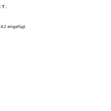
ます。
4.2 eingefügt.
lla traduzione — o nella settimana tra 
glese, un cliente che parla giapponese e una controparte ch
la voce di spesa dell'interprete rappresenta metà del budget
oli, chat e note sulle clausole nella lingua di ogni lettore