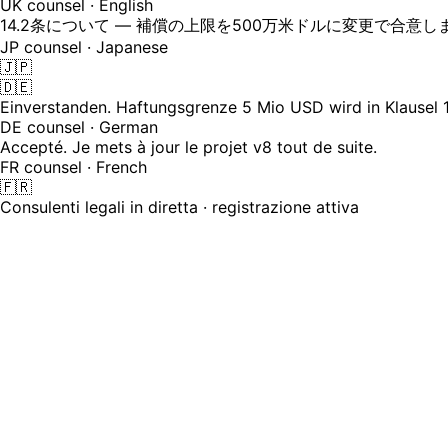
UK counsel · English
14.2条について — 補償の上限を500万米ドルに変更で合意し
JP counsel · Japanese
🇯🇵
🇩🇪
Einverstanden. Haftungsgrenze 5 Mio USD wird in Klausel 1
DE counsel · German
Accepté. Je mets à jour le projet v8 tout de suite.
FR counsel · French
🇫🇷
Consulenti legali in diretta · registrazione attiva
Gli accordi transfrontalieri muoiono ne
Consulenti legali in tre continenti, una bozza di SPA in in
voce, nessuno è sicuro di quale sia la versione corrente e 
24
Lingue in cui i legali possono negoziare in diretta — sottotit
30