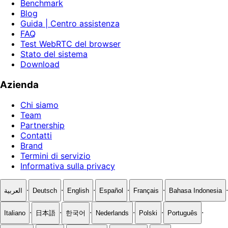
Benchmark
Blog
Guida | Centro assistenza
FAQ
Test WebRTC del browser
Stato del sistema
Download
Azienda
Chi siamo
Team
Partnership
Contatti
Brand
Termini di servizio
Informativa sulla privacy
·
·
·
·
·
·
العربية
Deutsch
English
Español
Français
Bahasa Indonesia
·
·
·
·
·
·
Italiano
日本語
한국어
Nederlands
Polski
Português