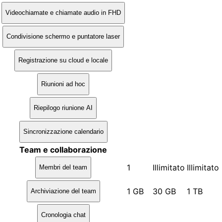
Videochiamate e chiamate audio in FHD
Condivisione schermo e puntatore laser
Registrazione su cloud e locale
Riunioni ad hoc
Riepilogo riunione AI
Sincronizzazione calendario
Team e collaborazione
1
Illimitato
Illimitato
Membri del team
1 GB
30 GB
1 TB
Archiviazione del team
Cronologia chat