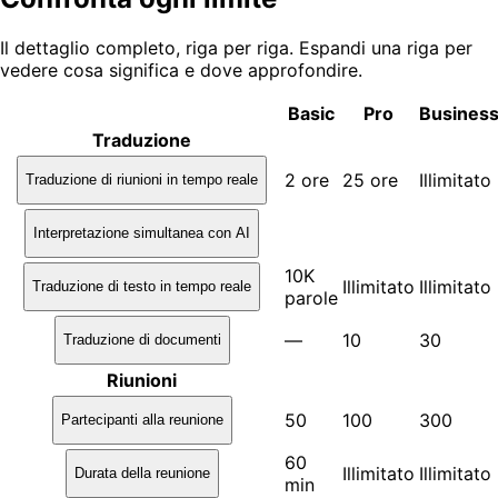
Il dettaglio completo, riga per riga. Espandi una riga per
vedere cosa significa e dove approfondire.
Basic
Pro
Busines
Traduzione
2 ore
25 ore
Illimitato
Traduzione di riunioni in tempo reale
Interpretazione simultanea con AI
10K
Illimitato
Illimitato
Traduzione di testo in tempo reale
parole
—
10
30
Traduzione di documenti
Riunioni
50
100
300
Partecipanti alla reunione
60
Illimitato
Illimitato
Durata della reunione
min