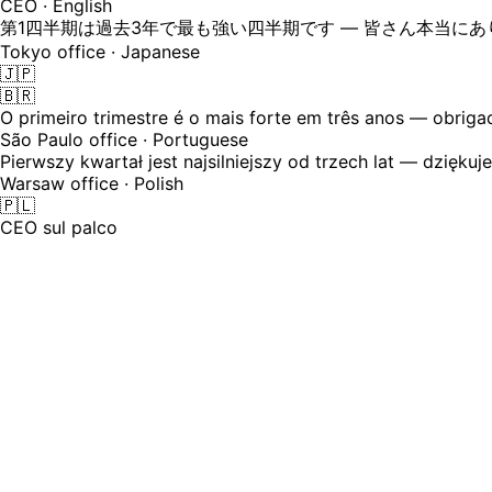
CEO · English
第1四半期は過去3年で最も強い四半期です — 皆さん本当に
Tokyo office · Japanese
🇯🇵
🇧🇷
O primeiro trimestre é o mais forte em três anos — obriga
São Paulo office · Portuguese
Pierwszy kwartał jest najsilniejszy od trzech lat — dziękuj
Warsaw office · Polish
🇵🇱
CEO sul palco
Le town hall vengono trasmesse in ingl
La tua forza lavoro è a Tokyo, Varsavia, San Paolo e Bangal
leggono un'email di riepilogo il giorno dopo e inviano doma
24
Lingue in cui si svolge la tua town hall — ogni regione ascol
⚠️