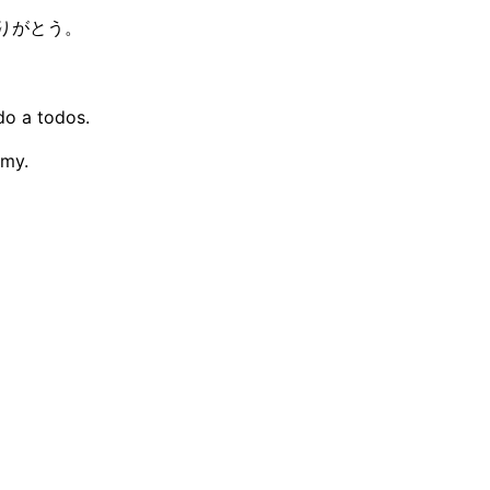
ありがとう。
do a todos.
emy.
ese. Metà dell'azienda ascolta attraver
ore. La leadership presenta in inglese. I team guardano una 
nde che non riescono a formulare con precisione. La cultura
ta la leadership in diretta, nella propria lingua