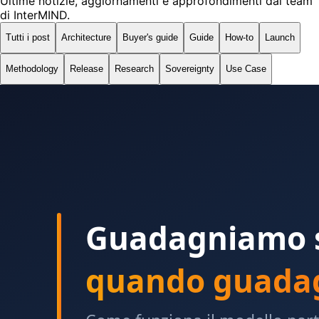
Ultime notizie, aggiornamenti e approfondimenti dal team
di InterMIND.
Tutti i post
Architecture
Buyer's guide
Guide
How-to
Launch
Methodology
Release
Research
Sovereignty
Use Case