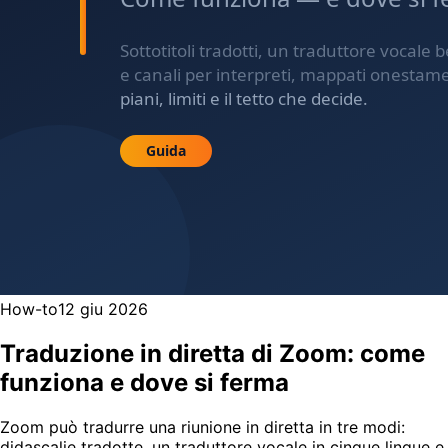
How-to
12 giu 2026
Traduzione in diretta di Zoom: come
funziona e dove si ferma
Zoom può tradurre una riunione in diretta in tre modi:
didascalie tradotte, un traduttore vocale in cinque lingue e