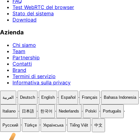
FAQ
Test WebRTC del browser
Stato del sistema
Download
Azienda
Chi siamo
Team
Partnership
Contatti
Brand
Termini di servizio
Informativa sulla privacy
·
·
·
·
·
·
العربية
Deutsch
English
Español
Français
Bahasa Indonesia
·
·
·
·
·
·
Italiano
日本語
한국어
Nederlands
Polski
Português
·
·
·
·
Русский
Türkçe
Українська
Tiếng Việt
中文