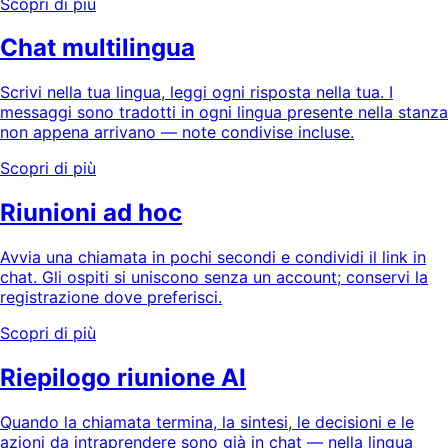
Scopri di più
Chat multilingua
Scrivi nella tua lingua, leggi ogni risposta nella tua. I
messaggi sono tradotti in ogni lingua presente nella stanza
non appena arrivano — note condivise incluse.
Scopri di più
Riunioni ad hoc
Avvia una chiamata in pochi secondi e condividi il link in
chat. Gli ospiti si uniscono senza un account; conservi la
registrazione dove preferisci.
Scopri di più
Riepilogo riunione AI
Quando la chiamata termina, la sintesi, le decisioni e le
azioni da intraprendere sono già in chat — nella lingua