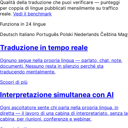
Qualità della traduzione che puoi verificare — punteggi
per coppia di lingue pubblicati mensilmente su traffico
reale.
Vedi il benchmark
Funziona in 24 lingue
eutsch
Italiano
Português
Polski
Nederlands
Čeština
Magya
Traduzione in tempo reale
Ognuno segue nella propria lingua — parlato, chat, note,
documenti. Nessuno resta in silenzio perché sta
traducendo mentalmente.
Scopri di più
Interpretazione simultanea con AI
Ogni ascoltatore sente chi parla nella propria lingua, in
diretta — il lavoro di una cabina di interpretariato, senza la
cabina, per riunioni, conferenze e webinar.