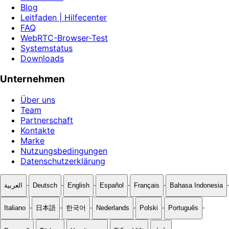
Blog
Leitfaden | Hilfecenter
FAQ
WebRTC-Browser-Test
Systemstatus
Downloads
Unternehmen
Über uns
Team
Partnerschaft
Kontakte
Marke
Nutzungsbedingungen
Datenschutzerklärung
·
·
·
·
·
·
العربية
Deutsch
English
Español
Français
Bahasa Indonesia
·
·
·
·
·
·
Italiano
日本語
한국어
Nederlands
Polski
Português