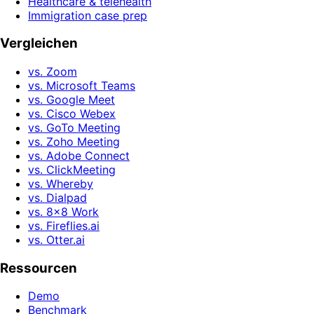
Healthcare & telehealth
Immigration case prep
Vergleichen
vs. Zoom
vs. Microsoft Teams
vs. Google Meet
vs. Cisco Webex
vs. GoTo Meeting
vs. Zoho Meeting
vs. Adobe Connect
vs. ClickMeeting
vs. Whereby
vs. Dialpad
vs. 8x8 Work
vs. Fireflies.ai
vs. Otter.ai
Ressourcen
Demo
Benchmark