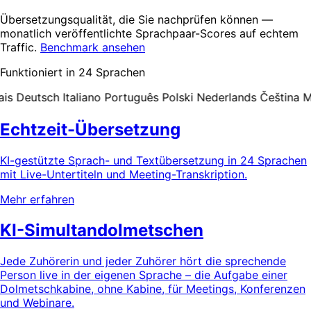
Übersetzungsqualität, die Sie nachprüfen können —
monatlich veröffentlichte Sprachpaar-Scores auf echtem
Traffic.
Benchmark ansehen
Funktioniert in 24 Sprachen
s
Deutsch
Italiano
Português
Polski
Nederlands
Čeština
Ma
Echtzeit-Übersetzung
KI-gestützte Sprach- und Textübersetzung in 24 Sprachen
mit Live-Untertiteln und Meeting-Transkription.
Mehr erfahren
KI-Simultandolmetschen
Jede Zuhörerin und jeder Zuhörer hört die sprechende
Person live in der eigenen Sprache – die Aufgabe einer
Dolmetschkabine, ohne Kabine, für Meetings, Konferenzen
und Webinare.