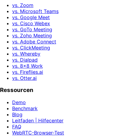
vs. Zoom
vs. Microsoft Teams
vs. Google Meet
vs. Cisco Webex
vs. GoTo Meeting
vs. Zoho Meeting
vs. Adobe Connect
vs. ClickMeeting
vs. Whereby
vs. Dialpad
vs. 8x8 Work
vs. Fireflies.ai
vs. Otter.ai
Ressourcen
Demo
Benchmark
Blog
Leitfaden | Hilfecenter
FAQ
WebRTC-Browser-Test