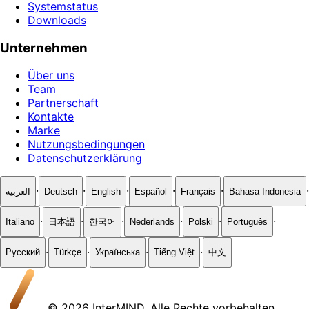
Systemstatus
Downloads
Unternehmen
Über uns
Team
Partnerschaft
Kontakte
Marke
Nutzungsbedingungen
Datenschutzerklärung
·
·
·
·
·
·
العربية
Deutsch
English
Español
Français
Bahasa Indonesia
·
·
·
·
·
·
Italiano
日本語
한국어
Nederlands
Polski
Português
·
·
·
·
Русский
Türkçe
Українська
Tiếng Việt
中文
© 2026 InterMIND. Alle Rechte vorbehalten.