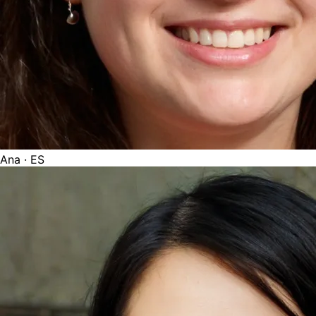
Ana
· ES