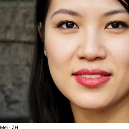
Mei
· ZH