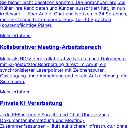
Sie bisher nicht besetzen konnten. Die Sprachbarriere, die
früher Ihre Kandidaten und Kunden aussortiert hat, ist nun
irrelevant — über Audio, Chat und Notizen in 24 Sprachen,
mit On-Demand-Dateiübersetzung für 30 Sprachen
(kostenpflichtige Pläne).
Mehr erfahren
Kollaborativer Meeting-Arbeitsbereich
Mehr als HD-Video: kollaborative Notizen und Dokumente
mit KI-gestützter Bearbeitung direkt im Anruf, ein
synchronisierter Laserpointer mit Zeichenspuren,
Gastzugang ohne Anmeldung und lokale Aufzeichnung, die
Sie steuern.
Mehr erfahren
Private KI-Verarbeitung
Jede KI-Funktion – Sprach- und Chat-Übersetzung,
Dokumentenübersetzung und Meeting-
Zusammenfassungen – läuft auf sicherer Infrastruktur ohne