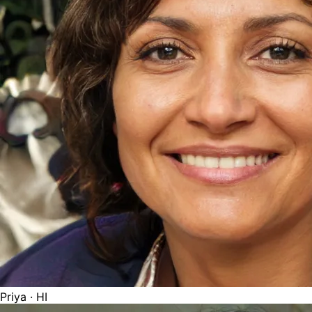
Priya
· HI