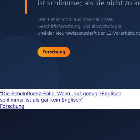
"Die Scheinfluenz-Falle: Wenn „gut genug"-Englisch
schlimmer ist als gar kein Englisch"
Forschung