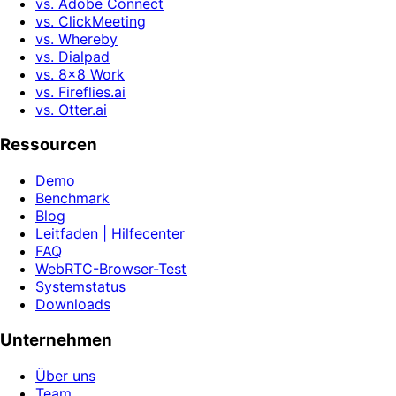
vs. Adobe Connect
vs. ClickMeeting
vs. Whereby
vs. Dialpad
vs. 8x8 Work
vs. Fireflies.ai
vs. Otter.ai
Ressourcen
Demo
Benchmark
Blog
Leitfaden | Hilfecenter
FAQ
WebRTC-Browser-Test
Systemstatus
Downloads
Unternehmen
Über uns
Team