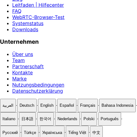
Leitfaden | Hilfecenter
FAQ
WebRTC-Browser-Test
Systemstatus
Downloads
Unternehmen
Über uns
Team
Partnerschaft
Kontakte
Marke
Nutzungsbedingungen
Datenschutzerklärung
·
·
·
·
·
·
العربية
Deutsch
English
Español
Français
Bahasa Indonesia
·
·
·
·
·
·
Italiano
日本語
한국어
Nederlands
Polski
Português
·
·
·
·
Русский
Türkçe
Українська
Tiếng Việt
中文