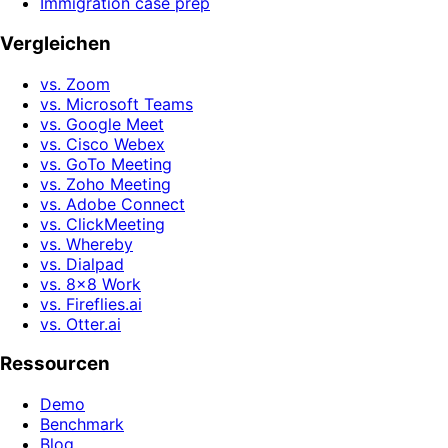
Immigration case prep
Vergleichen
vs. Zoom
vs. Microsoft Teams
vs. Google Meet
vs. Cisco Webex
vs. GoTo Meeting
vs. Zoho Meeting
vs. Adobe Connect
vs. ClickMeeting
vs. Whereby
vs. Dialpad
vs. 8x8 Work
vs. Fireflies.ai
vs. Otter.ai
Ressourcen
Demo
Benchmark
Blog