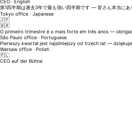
CEO · English
第1四半期は過去3年で最も強い四半期です — 皆さん本当に
Tokyo office · Japanese
🇯🇵
🇧🇷
O primeiro trimestre é o mais forte em três anos — obriga
São Paulo office · Portuguese
Pierwszy kwartał jest najsilniejszy od trzech lat — dziękuj
Warsaw office · Polish
🇵🇱
CEO auf der Bühne
Town Halls werden auf Englisch übertr
Ihre Belegschaft befindet sich in Tokio, Warschau, São Pau
sie halb vertrauen, lesen am nächsten Tag eine zusammenfas
24
Sprachen, in denen Ihr Town Hall stattfindet – jede Region 
⚠️