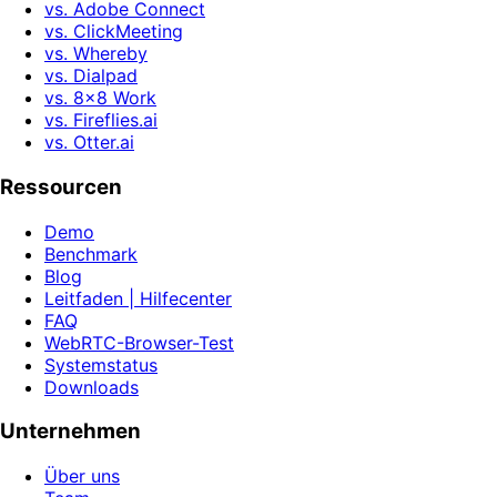
vs. Adobe Connect
vs. ClickMeeting
vs. Whereby
vs. Dialpad
vs. 8x8 Work
vs. Fireflies.ai
vs. Otter.ai
Ressourcen
Demo
Benchmark
Blog
Leitfaden | Hilfecenter
FAQ
WebRTC-Browser-Test
Systemstatus
Downloads
Unternehmen
Über uns