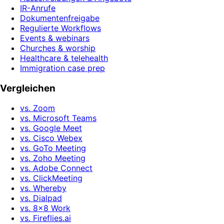
IR-Anrufe
Dokumentenfreigabe
Regulierte Workflows
Events & webinars
Churches & worship
Healthcare & telehealth
Immigration case prep
Vergleichen
vs. Zoom
vs. Microsoft Teams
vs. Google Meet
vs. Cisco Webex
vs. GoTo Meeting
vs. Zoho Meeting
vs. Adobe Connect
vs. ClickMeeting
vs. Whereby
vs. Dialpad
vs. 8x8 Work
vs. Fireflies.ai