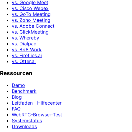
vs. Google Meet
vs. Cisco Webex
vs. GoTo Meeting
vs. Zoho Meeting
vs. Adobe Connect
vs. ClickMeeting
vs. Whereby
vs. Dialpad
vs. 8x8 Work
vs. Fireflies.ai
vs. Otter.ai
Ressourcen
Demo
Benchmark
Blog
Leitfaden | Hilfecenter
FAQ
WebRTC-Browser-Test
Systemstatus
Downloads