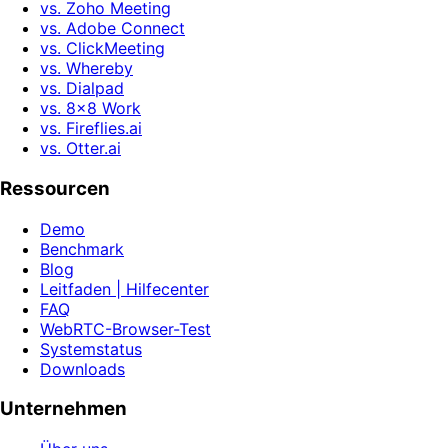
vs. Zoho Meeting
vs. Adobe Connect
vs. ClickMeeting
vs. Whereby
vs. Dialpad
vs. 8x8 Work
vs. Fireflies.ai
vs. Otter.ai
Ressourcen
Demo
Benchmark
Blog
Leitfaden | Hilfecenter
FAQ
WebRTC-Browser-Test
Systemstatus
Downloads
Unternehmen