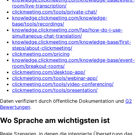
room/live-transcription/
clickmeeting.com/tools/private-chat/
knowledge.clickmeeting.com/knowledge-
base/tools/recordings/
knowledge.clickmeeting.com/faq/how-do-i-use-
simultaneous-chat-translation/
knowledge.clickmeeting.com/knowledge-base/first-
steps/about-clickmeeting/
clickmeeting.com/pricing
knowledge.clickmeeting.com/knowledge-base/event-
room/breakout-rooms/
clickmeeting.com/desktop-app/
clickmeeting.com/tools/webinar-app/
clickmeeting.com/tools/video-conferencing/
clickmeeting.com/tools/presentation/
Daten verifiziert durch öffentliche Dokumentation und
G2
Bewertungen
.
Wo Sprache am wichtigsten ist
Reale Szenarien, in denen die integrierte Übersetzung das