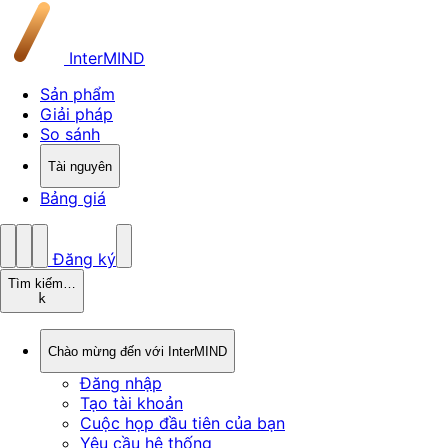
InterMIND
Sản phẩm
Giải pháp
So sánh
Tài nguyên
Bảng giá
Đăng ký
Tìm kiếm…
k
Chào mừng đến với InterMIND
Đăng nhập
Tạo tài khoản
Cuộc họp đầu tiên của bạn
Yêu cầu hệ thống