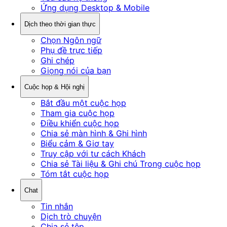
Ứng dụng Desktop & Mobile
Dịch theo thời gian thực
Chọn Ngôn ngữ
Phụ đề trực tiếp
Ghi chép
Giọng nói của bạn
Cuộc họp & Hội nghị
Bắt đầu một cuộc họp
Tham gia cuộc họp
Điều khiển cuộc họp
Chia sẻ màn hình & Ghi hình
Biểu cảm & Giơ tay
Truy cập với tư cách Khách
Chia sẻ Tài liệu & Ghi chú Trong cuộc họp
Tóm tắt cuộc họp
Chat
Tin nhắn
Dịch trò chuyện
Chia sẻ tệp