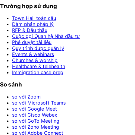
Trường hợp sử dụng
Town Hall toàn cầu
Đàm phán pháp lý
RFP & Đấu thầu
Cuộc gọi Quan hệ Nhà đầu tư
Phê duyệt tài liệu
Quy trình được quản lý
Events & webinars
Churches & worship
Healthcare & telehealth
Immigration case prep
So sánh
so với Zoom
so với Microsoft Teams
so với Google Meet
so với Cisco Webex
so với GoTo Meeting
so với Zoho Meeting
so với Adobe Connect