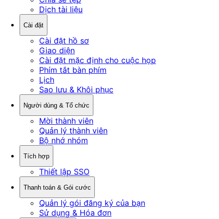
Dịch tài liệu
Cài đặt
Cài đặt hồ sơ
Giao diện
Cài đặt mặc định cho cuộc họp
Phím tắt bàn phím
Lịch
Sao lưu & Khôi phục
Người dùng & Tổ chức
Mời thành viên
Quản lý thành viên
Bộ nhớ nhóm
Tích hợp
Thiết lập SSO
Thanh toán & Gói cước
Quản lý gói đăng ký của bạn
Sử dụng & Hóa đơn