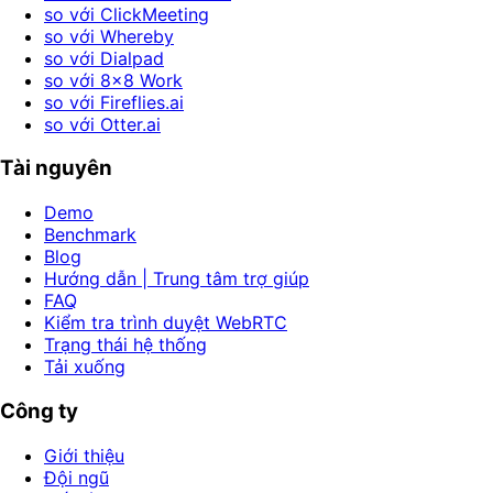
so với ClickMeeting
so với Whereby
so với Dialpad
so với 8x8 Work
so với Fireflies.ai
so với Otter.ai
Tài nguyên
Demo
Benchmark
Blog
Hướng dẫn | Trung tâm trợ giúp
FAQ
Kiểm tra trình duyệt WebRTC
Trạng thái hệ thống
Tải xuống
Công ty
Giới thiệu
Đội ngũ