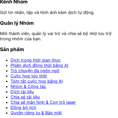
Kênh Nhóm
Gửi tin nhắn, tệp và hình ảnh kèm dịch tự động.
Quản lý Nhóm
Mời thành viên, quản lý vai trò và chia sẻ bộ nhớ lưu trữ
trong nhóm của bạn.
Sản phẩm
Dịch trong thời gian thực
Phiên dịch đồng thời bằng AI
Trò chuyện đa ngôn ngữ
Cuộc họp tức thời
Tóm tắt cuộc họp bằng AI
Nhóm & Cộng tác
Dịch tài liệu
Chia sẻ tài liệu
Chia sẻ màn hình & Con trỏ laser
Đồng bộ lịch
Quyền riêng tư & Bảo mật