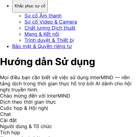
Khắc phục sự cố
Sự cố Âm thanh
Sự cố Video & Camera
Chất lượng Dịch thuật
Mạng & Kết nối
Trình duyệt & Thiết bị
Bảo mật & Quyền riêng tư
Hướng dẫn Sử dụng
Mọi điều bạn cần biết về việc sử dụng InterMIND — nền
tảng dịch trong thời gian thực hỗ trợ bởi AI dành cho hội
nghị truyền hình.
Chào mừng đến với InterMIND
Dịch theo thời gian thực
Cuộc họp & Hội nghị
Chat
Cài đặt
Người dùng & Tổ chức
Tích hợp