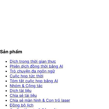
Bắt đầu có thu nhập trước khi chi tiêu
Không chi phí trả trước, không phí cố định, không phí tích
hợp. Hãy cho chúng tôi biết hướng hợp tác nào phù hợp
và chúng tôi sẽ điều chỉnh các điều khoản.
Trở thành đối tác
Sản phẩm
Dịch trong thời gian thực
Phiên dịch đồng thời bằng AI
Trò chuyện đa ngôn ngữ
Cuộc họp tức thời
Tóm tắt cuộc họp bằng AI
Nhóm & Cộng tác
Dịch tài liệu
Chia sẻ tài liệu
Chia sẻ màn hình & Con trỏ laser
Đồng bộ lịch