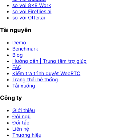
so với 8x8 Work
so với Fireflies.ai
so với Otter.ai
Tài nguyên
Demo
Benchmark
Blog
Hướng dẫn | Trung tâm trợ giúp
FAQ
Kiểm tra trình duyệt WebRTC
Trạng thái hệ thống
Tải xuống
Công ty
Giới thiệu
Đội ngũ
Đối tác
Liên hệ
Thương hiệu