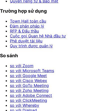
Quyền riêng tư & Bảo mật
Trường hợp sử dụng
Town Hall toàn cầu
Đàm phán pháp lý
RFP & Đấu thầu
Cuộc gọi Quan hệ Nhà đầu tư
Phê duyệt tài liệu
Quy trình được quản lý
So sánh
so với Zoom
so với Microsoft Teams
so với Google Meet
so với Cisco Webex
so với GoTo Meeting
so với Zoho Meeting
so với Adobe Connect
so với ClickMeeting
so với Whereby
so với Dialpad