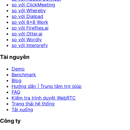
so với ClickMeeting
so với Whereby
so với Dialpad
so với 8x8 Work
so với Fireflies.ai
so với Otter.ai
so với Wordly
so với Interprefy
Tài nguyên
Demo
Benchmark
Blog
Hướng dẫn | Trung tâm trợ giúp
FAQ
Kiểm tra trình duyệt WebRTC
Trạng thái hệ thống
Tải xuống
Công ty