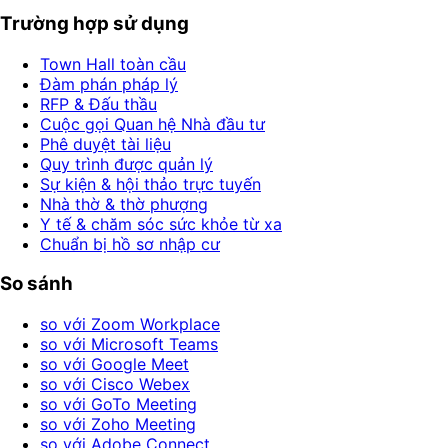
Trường hợp sử dụng
Town Hall toàn cầu
Đàm phán pháp lý
RFP & Đấu thầu
Cuộc gọi Quan hệ Nhà đầu tư
Phê duyệt tài liệu
Quy trình được quản lý
Sự kiện & hội thảo trực tuyến
Nhà thờ & thờ phượng
Y tế & chăm sóc sức khỏe từ xa
Chuẩn bị hồ sơ nhập cư
So sánh
so với Zoom Workplace
so với Microsoft Teams
so với Google Meet
so với Cisco Webex
so với GoTo Meeting
so với Zoho Meeting
so với Adobe Connect