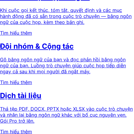
Khi cuộc gọi kết thúc, tóm tắt, quyết định và các mục
hành động đã có sẵn trong cuộc trò chuyện — bằng ngôn
ngữ của cuộc họp, kèm theo bản ghi.
Tìm hiểu thêm
Đội nhóm & Cộng tác
Gõ bằng ngôn ngữ của bạn và đọc phản hồi bằng ngôn
ngữ của bạn. Luồng trò chuyện giúp cuộc họp tiếp diễn
ngay cả sau khi mọi người đã ngắt máy.
Tìm hiểu thêm
Dịch tài liệu
Thả tệp PDF, DOCX, PPTX hoặc XLSX vào cuộc trò chuyện
và nhận lại bằng ngôn ngữ khác với bố cục nguyên vẹn.
Gói Pro trở lên.
Tìm hiểu thêm