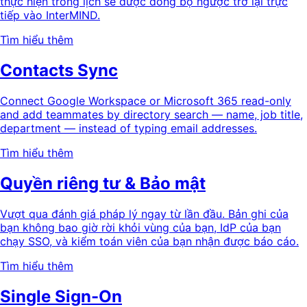
thực hiện trong lịch sẽ được đồng bộ ngược trở lại trực
tiếp vào InterMIND.
Tìm hiểu thêm
Contacts Sync
Connect Google Workspace or Microsoft 365 read-only
and add teammates by directory search — name, job title,
department — instead of typing email addresses.
Tìm hiểu thêm
Quyền riêng tư & Bảo mật
Vượt qua đánh giá pháp lý ngay từ lần đầu. Bản ghi của
bạn không bao giờ rời khỏi vùng của bạn, IdP của bạn
chạy SSO, và kiểm toán viên của bạn nhận được báo cáo.
Tìm hiểu thêm
Single Sign-On