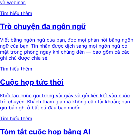
và webinar.
Tìm hiểu thêm
Trò chuyện đa ngôn ngữ
Viết bằng ngôn ngữ của bạn, đọc mọi phản hồi bằng ngôn
ngữ của bạn. Tin nhắn được dịch sang mọi ngôn ngữ có
mặt trong phòng ngay khi chúng đến — bao gồm cả các
ghi chú được chia sẻ.
Tìm hiểu thêm
Cuộc họp tức thời
Khởi tạo cuộc gọi trong vài giây và gửi liên kết vào cuộc
trò chuyện. Khách tham gia mà không cần tài khoản; bạn
giữ bản ghi ở bất cứ đâu bạn muốn.
Tìm hiểu thêm
Tóm tắt cuộc họp bằng AI