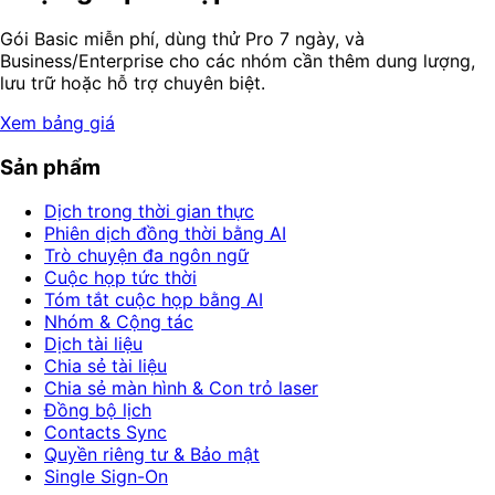
Gói Basic miễn phí, dùng thử Pro 7 ngày, và
Business/Enterprise cho các nhóm cần thêm dung lượng,
lưu trữ hoặc hỗ trợ chuyên biệt.
Xem bảng giá
Sản phẩm
Dịch trong thời gian thực
Phiên dịch đồng thời bằng AI
Trò chuyện đa ngôn ngữ
Cuộc họp tức thời
Tóm tắt cuộc họp bằng AI
Nhóm & Cộng tác
Dịch tài liệu
Chia sẻ tài liệu
Chia sẻ màn hình & Con trỏ laser
Đồng bộ lịch
Contacts Sync
Quyền riêng tư & Bảo mật
Single Sign-On