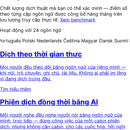
Chất lượng dịch thuật mà bạn có thể xác minh — điểm số
theo từng cặp ngôn ngữ được công bố hàng tháng trên
lưu lượng truy cập thực tế.
Xem benchmark
Hoạt động với 24 ngôn ngữ
rtuguês
Polski
Nederlands
Čeština
Magyar
Dansk
Suomi
Ís
Dịch theo thời gian thực
Mọi người đều theo dõi bằng ngôn ngữ của riêng mình —
khi nói, trò chuyện, ghi chú, tài liệu. Không ai phải im lặng
vì đang dịch trong đầu.
Tìm hiểu thêm
Phiên dịch đồng thời bằng AI
Mỗi người nghe đều nghe người nói bằng ngôn ngữ của
mình, trực tiếp — đúng công việc của một cabin phiên
dịch, nhưng không cần cabin, cho các cuộc họp, hội nghị