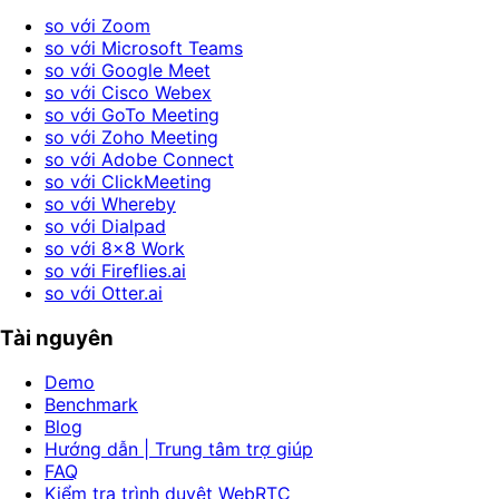
so với Zoom
so với Microsoft Teams
so với Google Meet
so với Cisco Webex
so với GoTo Meeting
so với Zoho Meeting
so với Adobe Connect
so với ClickMeeting
so với Whereby
so với Dialpad
so với 8x8 Work
so với Fireflies.ai
so với Otter.ai
Tài nguyên
Demo
Benchmark
Blog
Hướng dẫn | Trung tâm trợ giúp
FAQ
Kiểm tra trình duyệt WebRTC