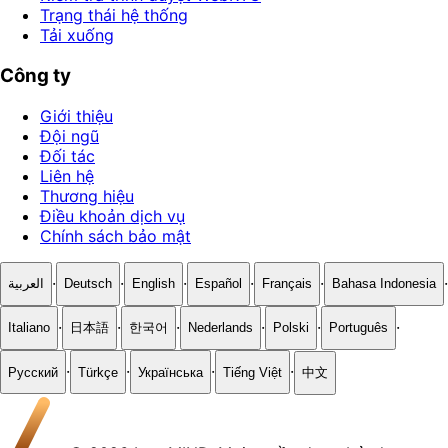
Trạng thái hệ thống
Tải xuống
Công ty
Giới thiệu
Đội ngũ
Đối tác
Liên hệ
Thương hiệu
Điều khoản dịch vụ
Chính sách bảo mật
·
·
·
·
·
·
العربية
Deutsch
English
Español
Français
Bahasa Indonesia
·
·
·
·
·
·
Italiano
日本語
한국어
Nederlands
Polski
Português
·
·
·
·
Русский
Türkçe
Українська
Tiếng Việt
中文