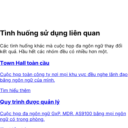
Hãy thử một phiên dành cho nhà đầu tư có dịch — giọng
nói, chat, ghi chú IR và bộ slide báo cáo kết quả, tất cả
trong một phiên.
Dùng thử Demo miễn phí
Bắt đầu miễn phí
Tình huống sử dụng liên quan
Các tình huống khác mà cuộc họp đa ngôn ngữ thay đổi
kết quả. Hầu hết các nhóm đều có nhiều hơn một.
Town Hall toàn cầu
Cuộc họp toàn công ty nơi mọi khu vực đều nghe lãnh đạo
bằng ngôn ngữ của mình.
Tìm hiểu thêm
Quy trình được quản lý
Cuộc họp đa ngôn ngữ GxP, MDR, AS9100 bằng mọi ngôn
ngữ có trong phòng.