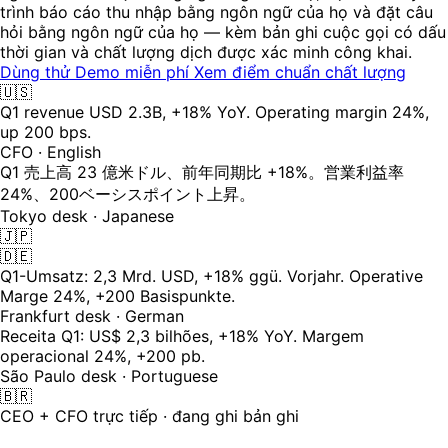
trình báo cáo thu nhập bằng ngôn ngữ của họ và đặt câu
hỏi bằng ngôn ngữ của họ — kèm bản ghi cuộc gọi có dấu
thời gian và chất lượng dịch được xác minh công khai.
Dùng thử Demo miễn phí
Xem điểm chuẩn chất lượng
🇺🇸
Q1 revenue USD 2.3B, +18% YoY. Operating margin 24%,
up 200 bps.
CFO · English
Q1 売上高 23 億米ドル、前年同期比 +18%。営業利益率
24%、200ベーシスポイント上昇。
Tokyo desk · Japanese
🇯🇵
🇩🇪
Q1-Umsatz: 2,3 Mrd. USD, +18% ggü. Vorjahr. Operative
Marge 24%, +200 Basispunkte.
Frankfurt desk · German
Receita Q1: US$ 2,3 bilhões, +18% YoY. Margem
operacional 24%, +200 pb.
São Paulo desk · Portuguese
🇧🇷
CEO + CFO trực tiếp · đang ghi bản ghi