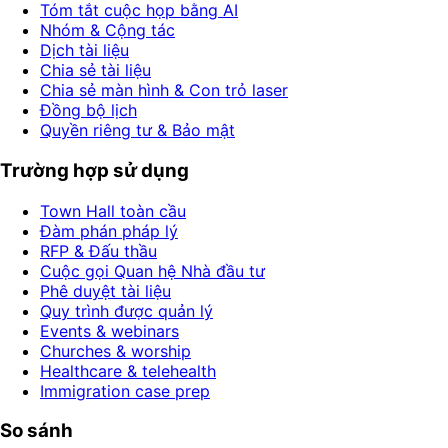
Tóm tắt cuộc họp bằng AI
Nhóm & Cộng tác
Dịch tài liệu
Chia sẻ tài liệu
Chia sẻ màn hình & Con trỏ laser
Đồng bộ lịch
Quyền riêng tư & Bảo mật
Trường hợp sử dụng
Town Hall toàn cầu
Đàm phán pháp lý
RFP & Đấu thầu
Cuộc gọi Quan hệ Nhà đầu tư
Phê duyệt tài liệu
Quy trình được quản lý
Events & webinars
Churches & worship
Healthcare & telehealth
Immigration case prep
So sánh