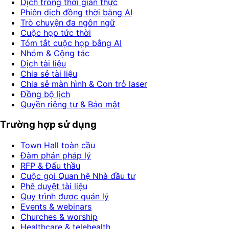
Dịch trong thời gian thực
Phiên dịch đồng thời bằng AI
Trò chuyện đa ngôn ngữ
Cuộc họp tức thời
Tóm tắt cuộc họp bằng AI
Nhóm & Cộng tác
Dịch tài liệu
Chia sẻ tài liệu
Chia sẻ màn hình & Con trỏ laser
Đồng bộ lịch
Quyền riêng tư & Bảo mật
Trường hợp sử dụng
Town Hall toàn cầu
Đàm phán pháp lý
RFP & Đấu thầu
Cuộc gọi Quan hệ Nhà đầu tư
Phê duyệt tài liệu
Quy trình được quản lý
Events & webinars
Churches & worship
Healthcare & telehealth