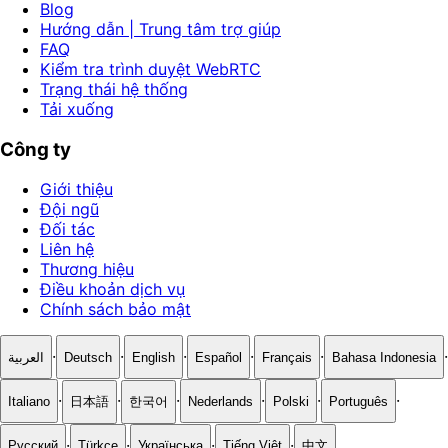
Blog
Hướng dẫn | Trung tâm trợ giúp
FAQ
Kiểm tra trình duyệt WebRTC
Trạng thái hệ thống
Tải xuống
Công ty
Giới thiệu
Đội ngũ
Đối tác
Liên hệ
Thương hiệu
Điều khoản dịch vụ
Chính sách bảo mật
·
·
·
·
·
·
العربية
Deutsch
English
Español
Français
Bahasa Indonesia
·
·
·
·
·
·
Italiano
日本語
한국어
Nederlands
Polski
Português
·
·
·
·
Русский
Türkçe
Українська
Tiếng Việt
中文