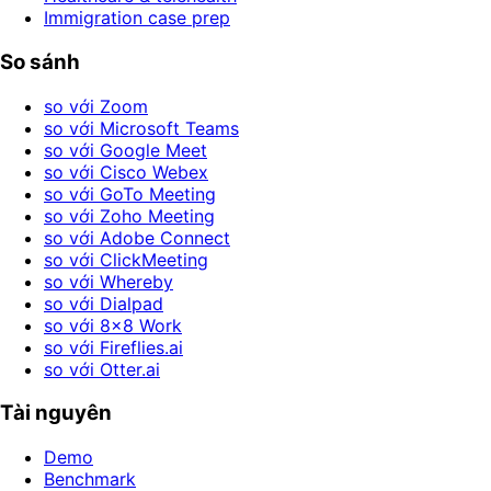
Immigration case prep
So sánh
so với Zoom
so với Microsoft Teams
so với Google Meet
so với Cisco Webex
so với GoTo Meeting
so với Zoho Meeting
so với Adobe Connect
so với ClickMeeting
so với Whereby
so với Dialpad
so với 8x8 Work
so với Fireflies.ai
so với Otter.ai
Tài nguyên
Demo
Benchmark