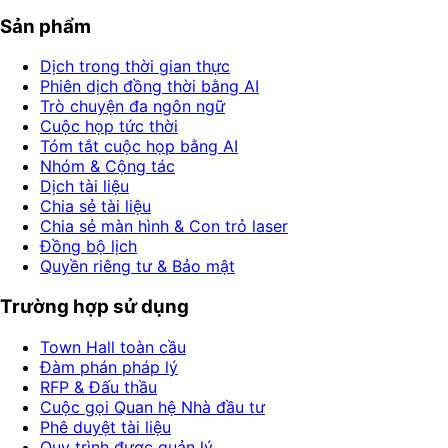
Sản phẩm
Dịch trong thời gian thực
Phiên dịch đồng thời bằng AI
Trò chuyện đa ngôn ngữ
Cuộc họp tức thời
Tóm tắt cuộc họp bằng AI
Nhóm & Cộng tác
Dịch tài liệu
Chia sẻ tài liệu
Chia sẻ màn hình & Con trỏ laser
Đồng bộ lịch
Quyền riêng tư & Bảo mật
Trường hợp sử dụng
Town Hall toàn cầu
Đàm phán pháp lý
RFP & Đấu thầu
Cuộc gọi Quan hệ Nhà đầu tư
Phê duyệt tài liệu
Quy trình được quản lý