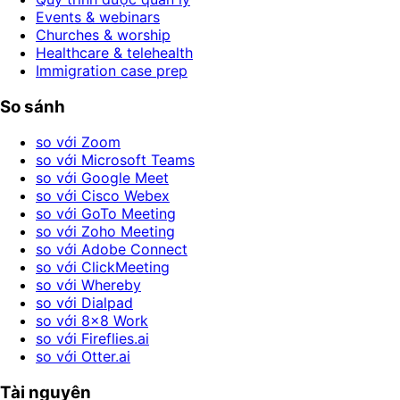
Events & webinars
Churches & worship
Healthcare & telehealth
Immigration case prep
So sánh
so với Zoom
so với Microsoft Teams
so với Google Meet
so với Cisco Webex
so với GoTo Meeting
so với Zoho Meeting
so với Adobe Connect
so với ClickMeeting
so với Whereby
so với Dialpad
so với 8x8 Work
so với Fireflies.ai
so với Otter.ai
Tài nguyên