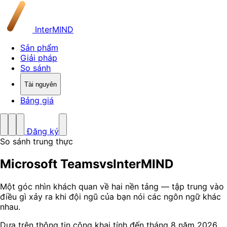
InterMIND
Sản phẩm
Giải pháp
So sánh
Tài nguyên
Bảng giá
Đăng ký
So sánh trung thực
Microsoft Teams
vs
InterMIND
Một góc nhìn khách quan về hai nền tảng — tập trung vào
điều gì xảy ra khi đội ngũ của bạn nói các ngôn ngữ khác
nhau.
Dựa trên thông tin công khai tính đến tháng 8 năm 2026.