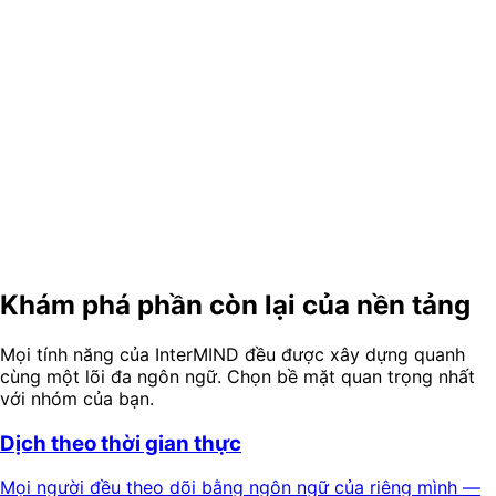
Phiên dịch đồng thời có hoạt động trong Zoom hoặc Microsoft Teams
không?
Phiên dịch đồng thời bằng AI hỗ trợ bao nhiêu ngôn ngữ?
Bỏ qua cabin. Giữ lại các ngôn ngữ.
Tổ chức một cuộc họp đa ngôn ngữ trực tiếp ngay trong
trình duyệt của bạn — mỗi người nghe bằng ngôn ngữ của
riêng mình, ngay bây giờ.
Dùng thử bản demo miễn phí
Bắt đầu miễn phí
Khám phá phần còn lại của nền tảng
Mọi tính năng của InterMIND đều được xây dựng quanh
cùng một lõi đa ngôn ngữ. Chọn bề mặt quan trọng nhất
với nhóm của bạn.
Dịch theo thời gian thực
Mọi người đều theo dõi bằng ngôn ngữ của riêng mình —