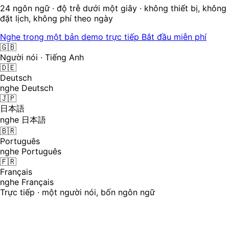
24 ngôn ngữ · độ trễ dưới một giây · không thiết bị, không
đặt lịch, không phí theo ngày
Nghe trong một bản demo trực tiếp
Bắt đầu miễn phí
🇬🇧
Người nói · Tiếng Anh
🇩🇪
Deutsch
nghe Deutsch
🇯🇵
日本語
nghe 日本語
🇧🇷
Português
nghe Português
🇫🇷
Français
nghe Français
Trực tiếp · một người nói, bốn ngôn ngữ
Phiên dịch đồng thời ngày nay đòi hỏi