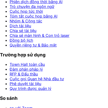
Phiên dịch đồng thời bằng AI
Trò chuyện đa ngôn ngữ
Cuộc họp tức thời
Tóm tắt cuộc họp bằng AI
Nhóm & Cộng tác
Dịch tài liệu
Chia sẻ tài liệu
Chia sẻ màn hình & Con trỏ laser
Đồng bộ lịch
Quyền riêng tư & Bảo mật
Trường hợp sử dụng
Town Hall toàn cầu
Đàm phán pháp lý
RFP & Đấu thầu
Cuộc gọi Quan hệ Nhà đầu tư
Phê duyệt tài liệu
Quy trình được quản lý
So sánh
so với Zoom