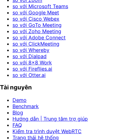
so với Microsoft Teams
so với Google Meet
so với Cisco Webex
so với GoTo Meeting
so với Zoho Meeting
so với Adobe Connect
so với ClickMeeting
so với Whereby
so với Dialpad
so với 8x8 Work
so với Fireflies.ai
so với Otter.ai
Tài nguyên
Demo
Benchmark
Blog
Hướng dẫn | Trung tâm trợ giúp
FAQ
Kiểm tra trình duyệt WebRTC
Trạng thái hệ thống