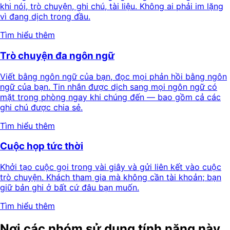
khi nói, trò chuyện, ghi chú, tài liệu. Không ai phải im lặng
vì đang dịch trong đầu.
Tìm hiểu thêm
Trò chuyện đa ngôn ngữ
Viết bằng ngôn ngữ của bạn, đọc mọi phản hồi bằng ngôn
ngữ của bạn. Tin nhắn được dịch sang mọi ngôn ngữ có
mặt trong phòng ngay khi chúng đến — bao gồm cả các
ghi chú được chia sẻ.
Tìm hiểu thêm
Cuộc họp tức thời
Khởi tạo cuộc gọi trong vài giây và gửi liên kết vào cuộc
trò chuyện. Khách tham gia mà không cần tài khoản; bạn
giữ bản ghi ở bất cứ đâu bạn muốn.
Tìm hiểu thêm
Nơi các nhóm sử dụng tính năng này