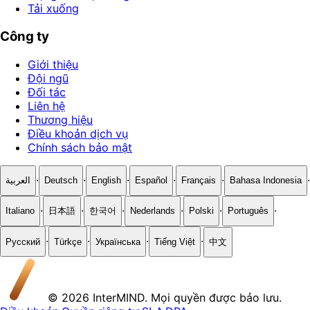
Tải xuống
Công ty
Giới thiệu
Đội ngũ
Đối tác
Liên hệ
Thương hiệu
Điều khoản dịch vụ
Chính sách bảo mật
·
·
·
·
·
·
العربية
Deutsch
English
Español
Français
Bahasa Indonesia
·
·
·
·
·
·
Italiano
日本語
한국어
Nederlands
Polski
Português
·
·
·
·
Русский
Türkçe
Українська
Tiếng Việt
中文
© 2026 InterMIND. Mọi quyền được bảo lưu.