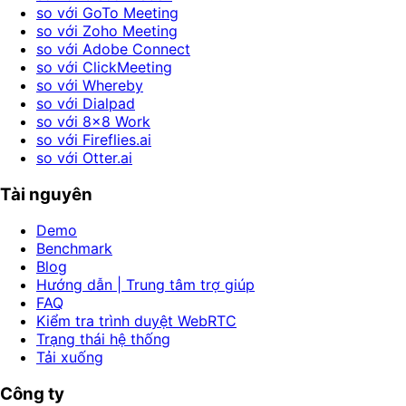
so với GoTo Meeting
so với Zoho Meeting
so với Adobe Connect
so với ClickMeeting
so với Whereby
so với Dialpad
so với 8x8 Work
so với Fireflies.ai
so với Otter.ai
Tài nguyên
Demo
Benchmark
Blog
Hướng dẫn | Trung tâm trợ giúp
FAQ
Kiểm tra trình duyệt WebRTC
Trạng thái hệ thống
Tải xuống
Công ty