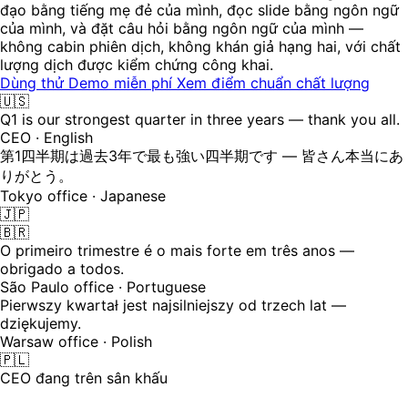
đạo bằng tiếng mẹ đẻ của mình, đọc slide bằng ngôn ngữ
của mình, và đặt câu hỏi bằng ngôn ngữ của mình —
không cabin phiên dịch, không khán giả hạng hai, với chất
lượng dịch được kiểm chứng công khai.
Dùng thử Demo miễn phí
Xem điểm chuẩn chất lượng
🇺🇸
Q1 is our strongest quarter in three years — thank you all.
CEO · English
第1四半期は過去3年で最も強い四半期です — 皆さん本当にあ
りがとう。
Tokyo office · Japanese
🇯🇵
🇧🇷
O primeiro trimestre é o mais forte em três anos —
obrigado a todos.
São Paulo office · Portuguese
Pierwszy kwartał jest najsilniejszy od trzech lat —
dziękujemy.
Warsaw office · Polish
🇵🇱
CEO đang trên sân khấu