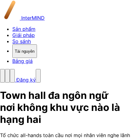
InterMIND
Sản phẩm
Giải pháp
So sánh
Tài nguyên
Bảng giá
Đăng ký
Town hall đa ngôn ngữ
nơi không khu vực nào là
hạng hai
Tổ chức all-hands toàn cầu nơi mọi nhân viên nghe lãnh