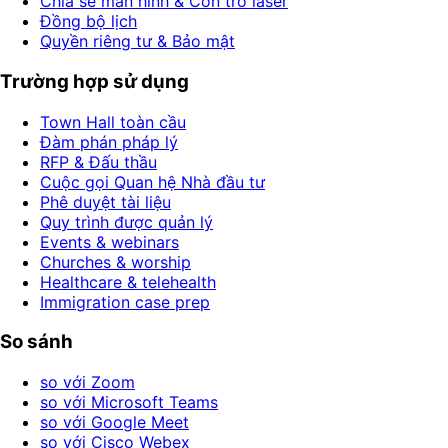
Chia sẻ màn hình & Con trỏ laser
Đồng bộ lịch
Quyền riêng tư & Bảo mật
Trường hợp sử dụng
Town Hall toàn cầu
Đàm phán pháp lý
RFP & Đấu thầu
Cuộc gọi Quan hệ Nhà đầu tư
Phê duyệt tài liệu
Quy trình được quản lý
Events & webinars
Churches & worship
Healthcare & telehealth
Immigration case prep
So sánh
so với Zoom
so với Microsoft Teams
so với Google Meet
so với Cisco Webex