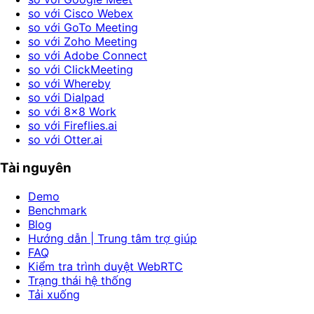
so với Cisco Webex
so với GoTo Meeting
so với Zoho Meeting
so với Adobe Connect
so với ClickMeeting
so với Whereby
so với Dialpad
so với 8x8 Work
so với Fireflies.ai
so với Otter.ai
Tài nguyên
Demo
Benchmark
Blog
Hướng dẫn | Trung tâm trợ giúp
FAQ
Kiểm tra trình duyệt WebRTC
Trạng thái hệ thống
Tải xuống