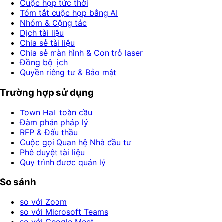
Cuộc họp tức thời
Tóm tắt cuộc họp bằng AI
Nhóm & Cộng tác
Dịch tài liệu
Chia sẻ tài liệu
Chia sẻ màn hình & Con trỏ laser
Đồng bộ lịch
Quyền riêng tư & Bảo mật
Trường hợp sử dụng
Town Hall toàn cầu
Đàm phán pháp lý
RFP & Đấu thầu
Cuộc gọi Quan hệ Nhà đầu tư
Phê duyệt tài liệu
Quy trình được quản lý
So sánh
so với Zoom
so với Microsoft Teams
so với Google Meet