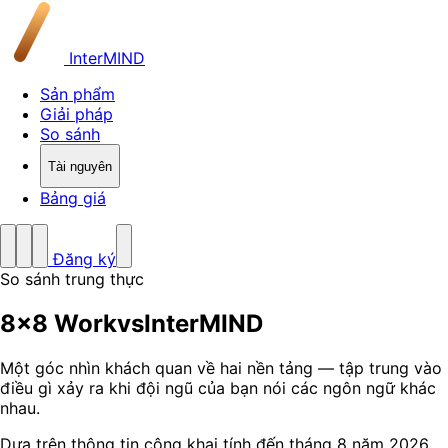
InterMIND
Sản phẩm
Giải pháp
So sánh
Tài nguyên
Bảng giá
Đăng ký
So sánh trung thực
8x8 Work
vs
InterMIND
Một góc nhìn khách quan về hai nền tảng — tập trung vào
điều gì xảy ra khi đội ngũ của bạn nói các ngôn ngữ khác
nhau.
Dựa trên thông tin công khai tính đến tháng 8 năm 2026.