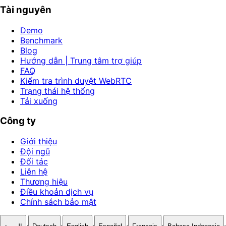
Tài nguyên
Demo
Benchmark
Blog
Hướng dẫn | Trung tâm trợ giúp
FAQ
Kiểm tra trình duyệt WebRTC
Trạng thái hệ thống
Tải xuống
Công ty
Giới thiệu
Đội ngũ
Đối tác
Liên hệ
Thương hiệu
Điều khoản dịch vụ
Chính sách bảo mật
·
·
·
·
·
·