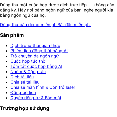
Dùng thử một cuộc họp được dịch trực tiếp — không cần
đăng ký. Hãy nói bằng ngôn ngữ của bạn, nghe người kia
bằng ngôn ngữ của họ.
Dùng thử bản demo miễn phí
Bắt đầu miễn phí
Sản phẩm
Dịch trong thời gian thực
Phiên dịch đồng thời bằng AI
Trò chuyện đa ngôn ngữ
Cuộc họp tức thời
Tóm tắt cuộc họp bằng AI
Nhóm & Cộng tác
Dịch tài liệu
Chia sẻ tài liệu
Chia sẻ màn hình & Con trỏ laser
Đồng bộ lịch
Quyền riêng tư & Bảo mật
Trường hợp sử dụng