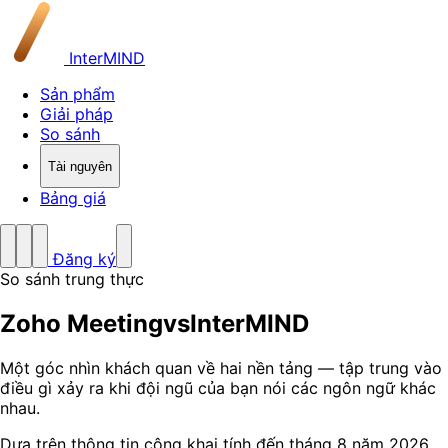
InterMIND
Sản phẩm
Giải pháp
So sánh
Tài nguyên
Bảng giá
Đăng ký
So sánh trung thực
Zoho Meeting
vs
InterMIND
Một góc nhìn khách quan về hai nền tảng — tập trung vào
điều gì xảy ra khi đội ngũ của bạn nói các ngôn ngữ khác
nhau.
Dựa trên thông tin công khai tính đến tháng 8 năm 2026.