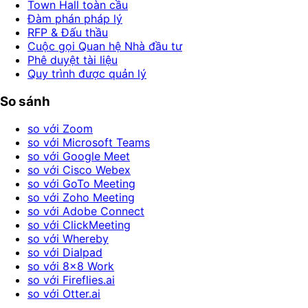
Town Hall toàn cầu
Đàm phán pháp lý
RFP & Đấu thầu
Cuộc gọi Quan hệ Nhà đầu tư
Phê duyệt tài liệu
Quy trình được quản lý
So sánh
so với Zoom
so với Microsoft Teams
so với Google Meet
so với Cisco Webex
so với GoTo Meeting
so với Zoho Meeting
so với Adobe Connect
so với ClickMeeting
so với Whereby
so với Dialpad
so với 8x8 Work
so với Fireflies.ai
so với Otter.ai