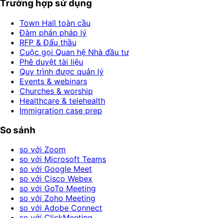
Trường hợp sử dụng
Town Hall toàn cầu
Đàm phán pháp lý
RFP & Đấu thầu
Cuộc gọi Quan hệ Nhà đầu tư
Phê duyệt tài liệu
Quy trình được quản lý
Events & webinars
Churches & worship
Healthcare & telehealth
Immigration case prep
So sánh
so với Zoom
so với Microsoft Teams
so với Google Meet
so với Cisco Webex
so với GoTo Meeting
so với Zoho Meeting
so với Adobe Connect
so với ClickMeeting