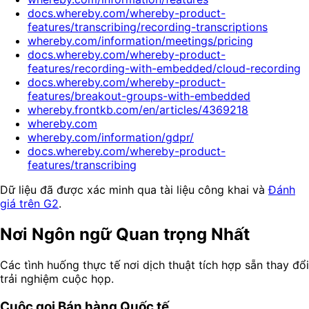
docs.whereby.com/whereby-product-
features/transcribing/recording-transcriptions
whereby.com/information/meetings/pricing
docs.whereby.com/whereby-product-
features/recording-with-embedded/cloud-recording
docs.whereby.com/whereby-product-
features/breakout-groups-with-embedded
whereby.frontkb.com/en/articles/4369218
whereby.com
whereby.com/information/gdpr/
docs.whereby.com/whereby-product-
features/transcribing
Dữ liệu đã được xác minh qua tài liệu công khai và
Đánh
giá trên G2
.
Nơi Ngôn ngữ Quan trọng Nhất
Các tình huống thực tế nơi dịch thuật tích hợp sẵn thay đổi
trải nghiệm cuộc họp.
Cuộc gọi Bán hàng Quốc tế