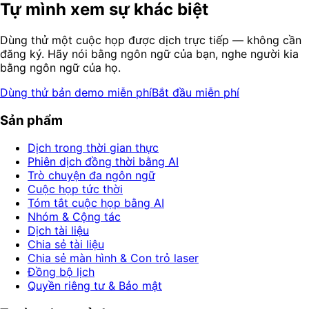
Tự mình xem sự khác biệt
Dùng thử một cuộc họp được dịch trực tiếp — không cần
đăng ký. Hãy nói bằng ngôn ngữ của bạn, nghe người kia
bằng ngôn ngữ của họ.
Dùng thử bản demo miễn phí
Bắt đầu miễn phí
Sản phẩm
Dịch trong thời gian thực
Phiên dịch đồng thời bằng AI
Trò chuyện đa ngôn ngữ
Cuộc họp tức thời
Tóm tắt cuộc họp bằng AI
Nhóm & Cộng tác
Dịch tài liệu
Chia sẻ tài liệu
Chia sẻ màn hình & Con trỏ laser
Đồng bộ lịch
Quyền riêng tư & Bảo mật