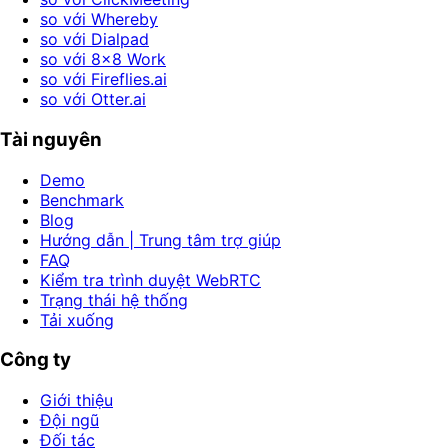
so với Whereby
so với Dialpad
so với 8x8 Work
so với Fireflies.ai
so với Otter.ai
Tài nguyên
Demo
Benchmark
Blog
Hướng dẫn | Trung tâm trợ giúp
FAQ
Kiểm tra trình duyệt WebRTC
Trạng thái hệ thống
Tải xuống
Công ty
Giới thiệu
Đội ngũ
Đối tác