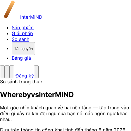
InterMIND
Sản phẩm
Giải pháp
So sánh
Tài nguyên
Bảng giá
Đăng ký
So sánh trung thực
Whereby
vs
InterMIND
Một góc nhìn khách quan về hai nền tảng — tập trung vào
điều gì xảy ra khi đội ngũ của bạn nói các ngôn ngữ khác
nhau.
Dựa trên thông tin công khai tính đến tháng 8 năm 2026.