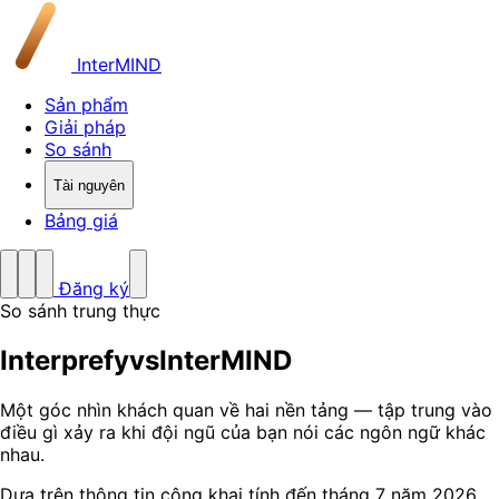
InterMIND
Sản phẩm
Giải pháp
So sánh
Tài nguyên
Bảng giá
Đăng ký
So sánh trung thực
Interprefy
vs
InterMIND
Một góc nhìn khách quan về hai nền tảng — tập trung vào
điều gì xảy ra khi đội ngũ của bạn nói các ngôn ngữ khác
nhau.
Dựa trên thông tin công khai tính đến tháng 7 năm 2026.