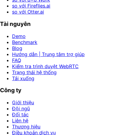
so với Fireflies.ai
so với Otter.ai
Tài nguyên
Demo
Benchmark
Blog
Hướng dẫn | Trung tâm trợ giúp
FAQ
Kiểm tra trình duyệt WebRTC
Trạng thái hệ thống
Tải xuống
Công ty
Giới thiệu
Đội ngũ
Đối tác
Liên hệ
Thương hiệu
Điều khoản dịch vụ