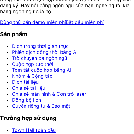
đăng ký. Hãy nói bằng ngôn ngữ của bạn, nghe người kia
bằng ngôn ngữ của họ.
Dùng thử bản demo miễn phí
Bắt đầu miễn phí
Sản phẩm
Dịch trong thời gian thực
Phiên dịch đồng thời bằng AI
Trò chuyện đa ngôn ngữ
Cuộc họp tức thời
Tóm tắt cuộc họp bằng AI
Nhóm & Cộng tác
Dịch tài liệu
Chia sẻ tài liệu
Chia sẻ màn hình & Con trỏ laser
Đồng bộ lịch
Quyền riêng tư & Bảo mật
Trường hợp sử dụng
Town Hall toàn cầu