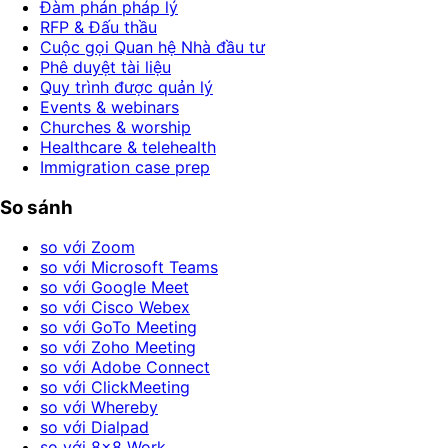
Đàm phán pháp lý
RFP & Đấu thầu
Cuộc gọi Quan hệ Nhà đầu tư
Phê duyệt tài liệu
Quy trình được quản lý
Events & webinars
Churches & worship
Healthcare & telehealth
Immigration case prep
So sánh
so với Zoom
so với Microsoft Teams
so với Google Meet
so với Cisco Webex
so với GoTo Meeting
so với Zoho Meeting
so với Adobe Connect
so với ClickMeeting
so với Whereby
so với Dialpad
so với 8x8 Work