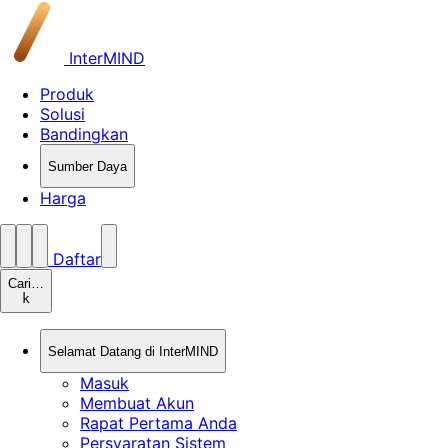
InterMIND
Produk
Solusi
Bandingkan
Sumber Daya
Harga
Daftar
Cari…
k
Selamat Datang di InterMIND
Masuk
Membuat Akun
Rapat Pertama Anda
Persyaratan Sistem