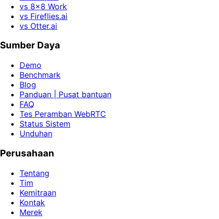
vs 8x8 Work
vs Fireflies.ai
vs Otter.ai
Sumber Daya
Demo
Benchmark
Blog
Panduan | Pusat bantuan
FAQ
Tes Peramban WebRTC
Status Sistem
Unduhan
Perusahaan
Tentang
Tim
Kemitraan
Kontak
Merek