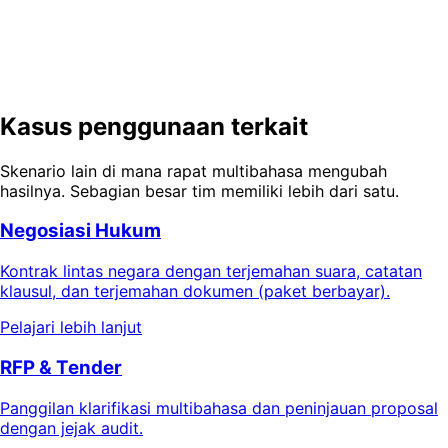
Tidak perlu kartu kredit. Unggah dokumen, mulai meeting,
dan biarkan setiap peserta memahami — dalam bahasa
mereka sendiri.
Coba Demo Gratis
Mulai Gratis
Kasus penggunaan terkait
Skenario lain di mana rapat multibahasa mengubah
hasilnya. Sebagian besar tim memiliki lebih dari satu.
Negosiasi Hukum
Kontrak lintas negara dengan terjemahan suara, catatan
klausul, dan terjemahan dokumen (paket berbayar).
Pelajari lebih lanjut
RFP & Tender
Panggilan klarifikasi multibahasa dan peninjauan proposal
dengan jejak audit.