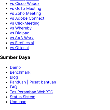
vs Cisco Webex
vs GoTo Meeting
vs Zoho Meeting
vs Adobe Connect
vs ClickMeeting
vs Whereby
vs Dialpad
vs 8x8 Work
vs Fireflies.ai
vs Otter.ai
Sumber Daya
Demo
Benchmark
Blog
Panduan | Pusat bantuan
FAQ
Tes Peramban WebRTC
Status Sistem
Unduhan