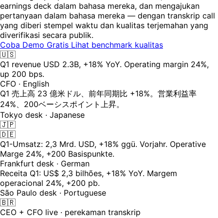
earnings deck dalam bahasa mereka, dan mengajukan
pertanyaan dalam bahasa mereka — dengan transkrip call
yang diberi stempel waktu dan kualitas terjemahan yang
diverifikasi secara publik.
Coba Demo Gratis
Lihat benchmark kualitas
🇺🇸
Q1 revenue USD 2.3B, +18% YoY. Operating margin 24%,
up 200 bps.
CFO · English
Q1 売上高 23 億米ドル、前年同期比 +18%。営業利益率
24%、200ベーシスポイント上昇。
Tokyo desk · Japanese
🇯🇵
🇩🇪
Q1-Umsatz: 2,3 Mrd. USD, +18% ggü. Vorjahr. Operative
Marge 24%, +200 Basispunkte.
Frankfurt desk · German
Receita Q1: US$ 2,3 bilhões, +18% YoY. Margem
operacional 24%, +200 pb.
São Paulo desk · Portuguese
🇧🇷
CEO + CFO live · perekaman transkrip