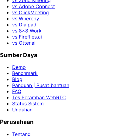
vs Zoho Meeting
vs Adobe Connect
vs ClickMeeting
vs Whereby
vs Dialpad
vs 8x8 Work
vs Fireflies.ai
vs Otter.ai
Sumber Daya
Demo
Benchmark
Blog
Panduan | Pusat bantuan
FAQ
Tes Peramban WebRTC
Status Sistem
Unduhan
Perusahaan
Tentang