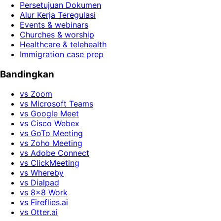
Persetujuan Dokumen
Alur Kerja Teregulasi
Events & webinars
Churches & worship
Healthcare & telehealth
Immigration case prep
Bandingkan
vs Zoom
vs Microsoft Teams
vs Google Meet
vs Cisco Webex
vs GoTo Meeting
vs Zoho Meeting
vs Adobe Connect
vs ClickMeeting
vs Whereby
vs Dialpad
vs 8x8 Work
vs Fireflies.ai
vs Otter.ai