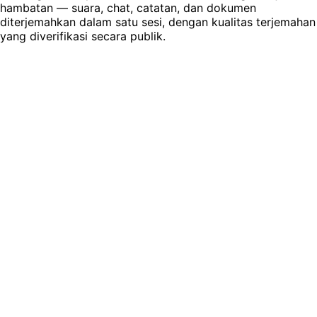
hambatan — suara, chat, catatan, dan dokumen
diterjemahkan dalam satu sesi, dengan kualitas terjemahan
yang diverifikasi secara publik.
Town hall global multibahasa
Siaran all-hands dan kepemimpinan di mana setiap region
karyawan mendengar CEO dalam bahasa mereka, secara
langsung.
Pelajari lebih lanjut
Negosiasi hukum internasional
Kontrak lintas batas dengan terjemahan suara, catatan
tingkat klausul dengan diff, dan terjemahan kontrak sesuai
permintaan.
Pelajari lebih lanjut
RFP & tender internasional